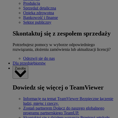
Produkcja
Sprzedaż detaliczna
Opieka zdrowotna
Bankowość i finanse
Sektor publiczny
Skontaktuj się z zespołem sprzedaży
Potrzebujesz pomocy w wyborze odpowiedniego
rozwiązania, złożeniu zamówienia lub aktualizacji licencji?
Odezwij się do nas
Dla przedsiębiorstw
Zasoby
Dowiedz się więcej o TeamViewer
Informacje na temat TeamViewer
Bezpieczne łączenie
ludzi, miejsc i rzeczy.
Zostań partnerem
Dołącz do naszego globalnego
programu partnerskiego TeamUP.
Skontaktuj się z działem wsparcia
Przejrzyj artykuły