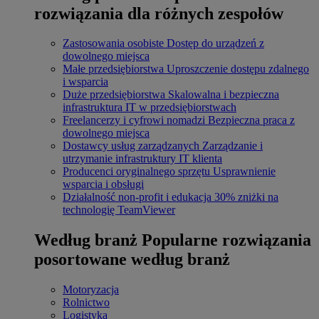
rozwiązania dla różnych zespołów
Zastosowania osobiste
Dostęp do urządzeń z
dowolnego miejsca
Małe przedsiębiorstwa
Uproszczenie dostępu zdalnego
i wsparcia
Duże przedsiębiorstwa
Skalowalna i bezpieczna
infrastruktura IT w przedsiębiorstwach
Freelancerzy i cyfrowi nomadzi
Bezpieczna praca z
dowolnego miejsca
Dostawcy usług zarządzanych
Zarządzanie i
utrzymanie infrastruktury IT klienta
Producenci oryginalnego sprzętu
Usprawnienie
wsparcia i obsługi
Działalność non-profit i edukacja
30% zniżki na
technologię TeamViewer
Według branż
Popularne rozwiązania
posortowane według branż
Motoryzacja
Rolnictwo
Logistyka