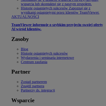
wsparcia lub skontaktuj się z naszym zespołem.
Historie osiągniętych sukcesów
Zapoznaj się z
wynikami osiągniętymi przez klientów TeamViewer.
AKTUALNOŚCI
TeamViewer informuje o szybkim przyjęciu swojej oferty
Al wśród klientów.
Zasoby
Blog
Historie osiągniętych sukcesów
Wydarzenia i seminaria internetowe
Centrum zaufania
Partner
Zostań partnerem
Znajdź partnera
Partnerzy ds. integracji
Wsparcie