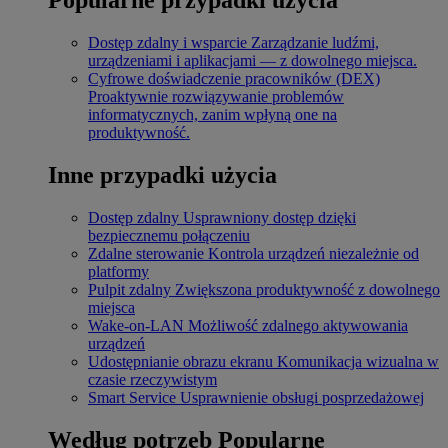
Dostęp zdalny i wsparcie
Zarządzanie ludźmi,
urządzeniami i aplikacjami — z dowolnego miejsca.
Cyfrowe doświadczenie pracowników (DEX)
Proaktywnie rozwiązywanie problemów
informatycznych, zanim wpłyną one na
produktywność.
Inne przypadki użycia
Dostęp zdalny
Usprawniony dostęp dzięki
bezpiecznemu połączeniu
Zdalne sterowanie
Kontrola urządzeń niezależnie od
platformy
Pulpit zdalny
Zwiększona produktywność z dowolnego
miejsca
Wake-on-LAN
Możliwość zdalnego aktywowania
urządzeń
Udostępnianie obrazu ekranu
Komunikacja wizualna w
czasie rzeczywistym
Smart Service
Usprawnienie obsługi posprzedażowej
Według potrzeb
Popularne