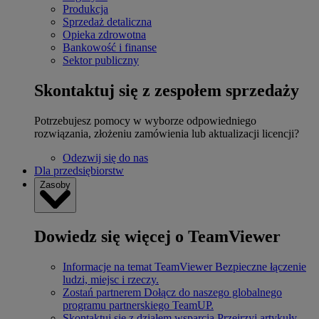
Produkcja
Sprzedaż detaliczna
Opieka zdrowotna
Bankowość i finanse
Sektor publiczny
Skontaktuj się z zespołem sprzedaży
Potrzebujesz pomocy w wyborze odpowiedniego
rozwiązania, złożeniu zamówienia lub aktualizacji licencji?
Odezwij się do nas
Dla przedsiębiorstw
Zasoby
Dowiedz się więcej o TeamViewer
Informacje na temat TeamViewer
Bezpieczne łączenie
ludzi, miejsc i rzeczy.
Zostań partnerem
Dołącz do naszego globalnego
programu partnerskiego TeamUP.
Skontaktuj się z działem wsparcia
Przejrzyj artykuły