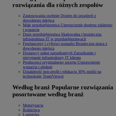
rozwiązania dla różnych zespołów
Zastosowania osobiste
Dostęp do urządzeń z
dowolnego miejsca
Małe przedsiębiorstwa
Uproszczenie dostępu zdalnego
i wsparcia
Duże przedsiębiorstwa
Skalowalna i bezpieczna
infrastruktura IT w przedsiębiorstwach
Freelancerzy i cyfrowi nomadzi
Bezpieczna praca z
dowolnego miejsca
Dostawcy usług zarządzanych
Zarządzanie i
utrzymanie infrastruktury IT klienta
Producenci oryginalnego sprzętu
Usprawnienie
wsparcia i obsługi
Działalność non-profit i edukacja
30% zniżki na
technologię TeamViewer
Według branż
Popularne rozwiązania
posortowane według branż
Motoryzacja
Rolnictwo
Logistyka