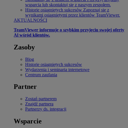
wsparcia lub skontaktuj się z naszym zespołem.
Historie osiągniętych sukcesów
Zapoznaj się z
wynikami osiągniętymi przez klientów TeamViewer.
AKTUALNOŚCI
TeamViewer informuje o szybkim przyjęciu swojej oferty
Al wśród klientów.
Zasoby
Blog
Historie osiągniętych sukcesów
Wydarzenia i seminaria internetowe
Centrum zaufania
Partner
Zostań partnerem
Znajdź partnera
Partnerzy ds. integracji
Wsparcie