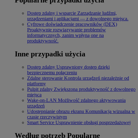
Dostęp zdalny i wsparcie
Zarządzanie ludźmi,
urządzeniami i aplikacjami — z dowolnego miejsca.
Cyfrowe doświadczenie pracowników (DEX)
Proaktywnie rozwiązywanie problemów
informatycznych, zanim wpłyną one na
produktywność.
Inne przypadki użycia
Dostęp zdalny
Usprawniony dostęp dzięki
bezpiecznemu połączeniu
Zdalne sterowanie
Kontrola urządzeń niezależnie od
platformy
Pulpit zdalny
Zwiększona produktywność z dowolnego
miejsca
Wake-on-LAN
Możliwość zdalnego aktywowania
urządzeń
Udostępnianie obrazu ekranu
Komunikacja wizualna w
czasie rzeczywistym
Smart Service
Usprawnienie obsługi posprzedażowej
Według potrzeb
Popularne