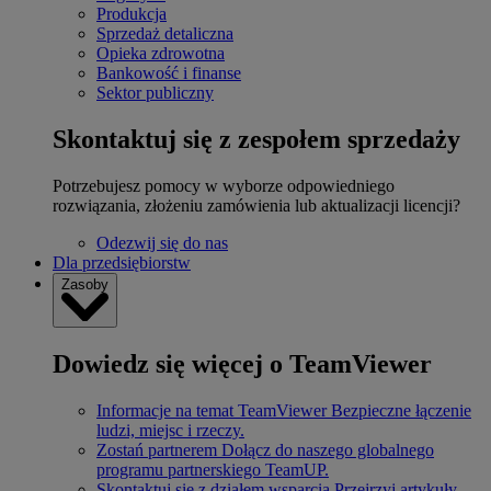
Produkcja
Sprzedaż detaliczna
Opieka zdrowotna
Bankowość i finanse
Sektor publiczny
Skontaktuj się z zespołem sprzedaży
Potrzebujesz pomocy w wyborze odpowiedniego
rozwiązania, złożeniu zamówienia lub aktualizacji licencji?
Odezwij się do nas
Dla przedsiębiorstw
Zasoby
Dowiedz się więcej o TeamViewer
Informacje na temat TeamViewer
Bezpieczne łączenie
ludzi, miejsc i rzeczy.
Zostań partnerem
Dołącz do naszego globalnego
programu partnerskiego TeamUP.
Skontaktuj się z działem wsparcia
Przejrzyj artykuły