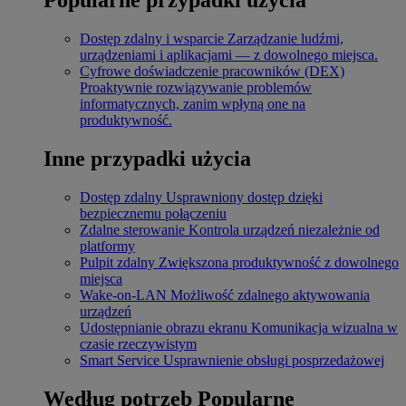
Dostęp zdalny i wsparcie
Zarządzanie ludźmi,
urządzeniami i aplikacjami — z dowolnego miejsca.
Cyfrowe doświadczenie pracowników (DEX)
Proaktywnie rozwiązywanie problemów
informatycznych, zanim wpłyną one na
produktywność.
Inne przypadki użycia
Dostęp zdalny
Usprawniony dostęp dzięki
bezpiecznemu połączeniu
Zdalne sterowanie
Kontrola urządzeń niezależnie od
platformy
Pulpit zdalny
Zwiększona produktywność z dowolnego
miejsca
Wake-on-LAN
Możliwość zdalnego aktywowania
urządzeń
Udostępnianie obrazu ekranu
Komunikacja wizualna w
czasie rzeczywistym
Smart Service
Usprawnienie obsługi posprzedażowej
Według potrzeb
Popularne