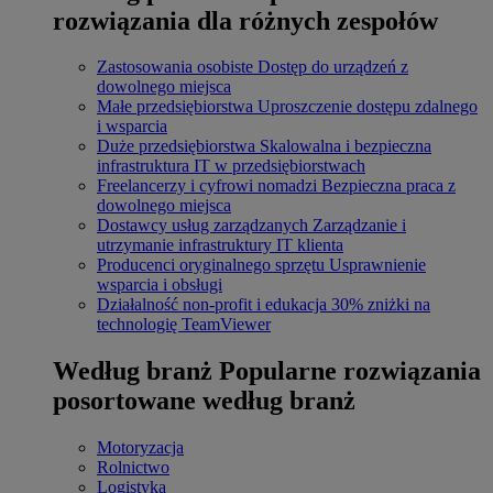
rozwiązania dla różnych zespołów
Zastosowania osobiste
Dostęp do urządzeń z
dowolnego miejsca
Małe przedsiębiorstwa
Uproszczenie dostępu zdalnego
i wsparcia
Duże przedsiębiorstwa
Skalowalna i bezpieczna
infrastruktura IT w przedsiębiorstwach
Freelancerzy i cyfrowi nomadzi
Bezpieczna praca z
dowolnego miejsca
Dostawcy usług zarządzanych
Zarządzanie i
utrzymanie infrastruktury IT klienta
Producenci oryginalnego sprzętu
Usprawnienie
wsparcia i obsługi
Działalność non-profit i edukacja
30% zniżki na
technologię TeamViewer
Według branż
Popularne rozwiązania
posortowane według branż
Motoryzacja
Rolnictwo
Logistyka