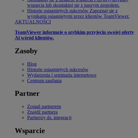
wsparcia lub skontaktuj się z naszym zespołem.
Historie osiągniętych sukcesów
Zapoznaj się z
wynikami osiągniętymi przez klientów TeamViewer.
AKTUALNOŚCI
TeamViewer informuje o szybkim przyjęciu swojej oferty
Al wśród klientów.
Zasoby
Blog
Historie osiągniętych sukcesów
Wydarzenia i seminaria internetowe
Centrum zaufania
Partner
Zostań partnerem
Znajdź partnera
Partnerzy ds. integracji
Wsparcie