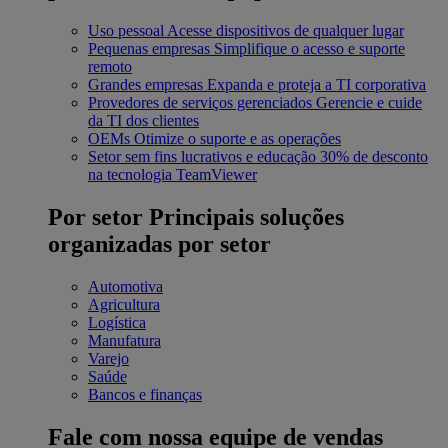
Uso pessoal
Acesse dispositivos de qualquer lugar
Pequenas empresas
Simplifique o acesso e suporte
remoto
Grandes empresas
Expanda e proteja a TI corporativa
Provedores de serviços gerenciados
Gerencie e cuide
da TI dos clientes
OEMs
Otimize o suporte e as operações
Setor sem fins lucrativos e educação
30% de desconto
na tecnologia TeamViewer
Por setor
Principais soluções
organizadas por setor
Automotiva
Agricultura
Logística
Manufatura
Varejo
Saúde
Bancos e finanças
Fale com nossa equipe de vendas