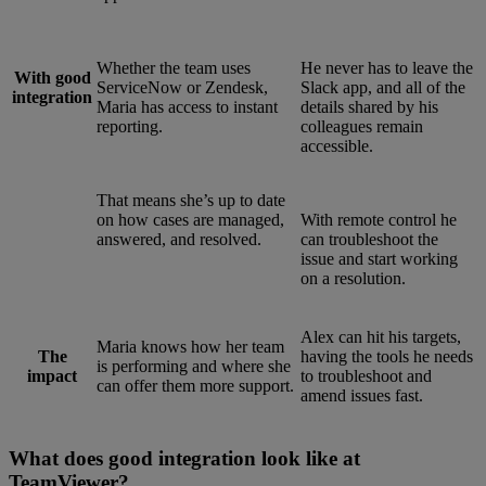
Whether the team uses
He never has to leave the
With good
ServiceNow or Zendesk,
Slack app, and all of the
integration
Maria has access to instant
details shared by his
reporting.
colleagues remain
accessible.
That means she’s up to date
on how cases are managed,
With remote control he
answered, and resolved.
can troubleshoot the
issue and start working
on a resolution.
Alex can hit his targets,
Maria knows how her team
The
having the tools he needs
is performing and where she
impact
to troubleshoot and
can offer them more support.
amend issues fast.
What does good integration look like at
TeamViewer?