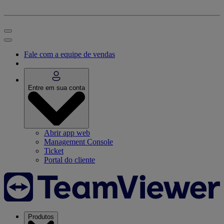
Fale com a equipe de vendas
Entre em sua conta
Abrir app web
Management Console
Ticket
Portal do cliente
Produtos