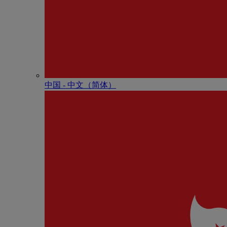
中国 - 中⽂（简体）