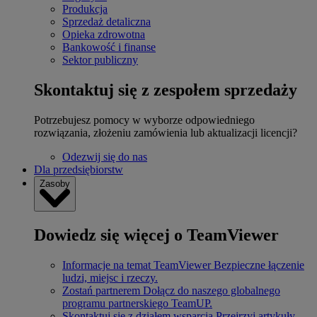
Produkcja
Sprzedaż detaliczna
Opieka zdrowotna
Bankowość i finanse
Sektor publiczny
Skontaktuj się z zespołem sprzedaży
Potrzebujesz pomocy w wyborze odpowiedniego
rozwiązania, złożeniu zamówienia lub aktualizacji licencji?
Odezwij się do nas
Dla przedsiębiorstw
Zasoby
Dowiedz się więcej o TeamViewer
Informacje na temat TeamViewer
Bezpieczne łączenie
ludzi, miejsc i rzeczy.
Zostań partnerem
Dołącz do naszego globalnego
programu partnerskiego TeamUP.
Skontaktuj się z działem wsparcia
Przejrzyj artykuły