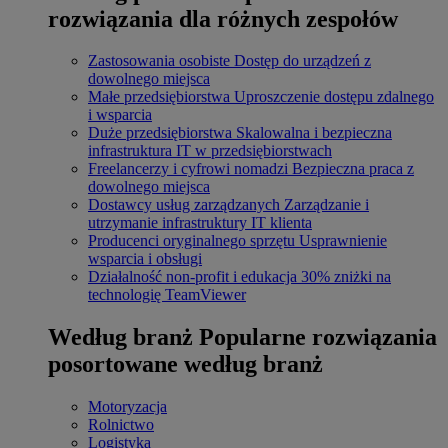
rozwiązania dla różnych zespołów
Zastosowania osobiste
Dostęp do urządzeń z
dowolnego miejsca
Małe przedsiębiorstwa
Uproszczenie dostępu zdalnego
i wsparcia
Duże przedsiębiorstwa
Skalowalna i bezpieczna
infrastruktura IT w przedsiębiorstwach
Freelancerzy i cyfrowi nomadzi
Bezpieczna praca z
dowolnego miejsca
Dostawcy usług zarządzanych
Zarządzanie i
utrzymanie infrastruktury IT klienta
Producenci oryginalnego sprzętu
Usprawnienie
wsparcia i obsługi
Działalność non-profit i edukacja
30% zniżki na
technologię TeamViewer
Według branż
Popularne rozwiązania
posortowane według branż
Motoryzacja
Rolnictwo
Logistyka