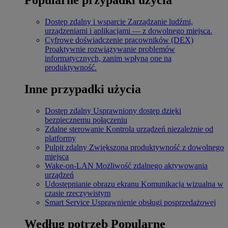
Dostęp zdalny i wsparcie
Zarządzanie ludźmi,
urządzeniami i aplikacjami — z dowolnego miejsca.
Cyfrowe doświadczenie pracowników (DEX)
Proaktywnie rozwiązywanie problemów
informatycznych, zanim wpłyną one na
produktywność.
Inne przypadki użycia
Dostęp zdalny
Usprawniony dostęp dzięki
bezpiecznemu połączeniu
Zdalne sterowanie
Kontrola urządzeń niezależnie od
platformy
Pulpit zdalny
Zwiększona produktywność z dowolnego
miejsca
Wake-on-LAN
Możliwość zdalnego aktywowania
urządzeń
Udostępnianie obrazu ekranu
Komunikacja wizualna w
czasie rzeczywistym
Smart Service
Usprawnienie obsługi posprzedażowej
Według potrzeb
Popularne