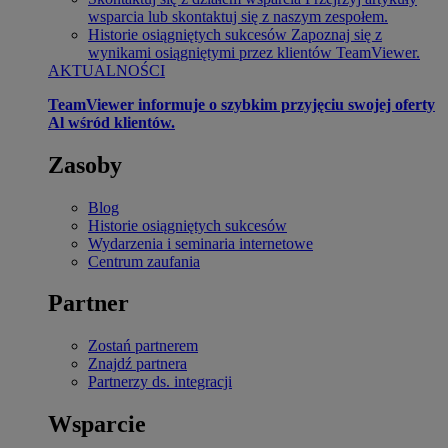
wsparcia lub skontaktuj się z naszym zespołem.
Historie osiągniętych sukcesów
Zapoznaj się z
wynikami osiągniętymi przez klientów TeamViewer.
AKTUALNOŚCI
TeamViewer informuje o szybkim przyjęciu swojej oferty
Al wśród klientów.
Zasoby
Blog
Historie osiągniętych sukcesów
Wydarzenia i seminaria internetowe
Centrum zaufania
Partner
Zostań partnerem
Znajdź partnera
Partnerzy ds. integracji
Wsparcie