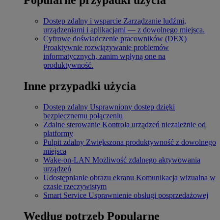
Dostęp zdalny i wsparcie
Zarządzanie ludźmi,
urządzeniami i aplikacjami — z dowolnego miejsca.
Cyfrowe doświadczenie pracowników (DEX)
Proaktywnie rozwiązywanie problemów
informatycznych, zanim wpłyną one na
produktywność.
Inne przypadki użycia
Dostęp zdalny
Usprawniony dostęp dzięki
bezpiecznemu połączeniu
Zdalne sterowanie
Kontrola urządzeń niezależnie od
platformy
Pulpit zdalny
Zwiększona produktywność z dowolnego
miejsca
Wake-on-LAN
Możliwość zdalnego aktywowania
urządzeń
Udostępnianie obrazu ekranu
Komunikacja wizualna w
czasie rzeczywistym
Smart Service
Usprawnienie obsługi posprzedażowej
Według potrzeb
Popularne