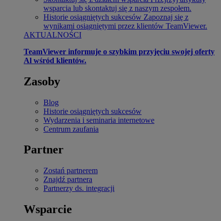
wsparcia lub skontaktuj się z naszym zespołem.
Historie osiągniętych sukcesów
Zapoznaj się z
wynikami osiągniętymi przez klientów TeamViewer.
AKTUALNOŚCI
TeamViewer informuje o szybkim przyjęciu swojej oferty
Al wśród klientów.
Zasoby
Blog
Historie osiągniętych sukcesów
Wydarzenia i seminaria internetowe
Centrum zaufania
Partner
Zostań partnerem
Znajdź partnera
Partnerzy ds. integracji
Wsparcie