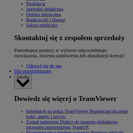
Produkcja
Sprzedaż detaliczna
Opieka zdrowotna
Bankowość i finanse
Sektor publiczny
Skontaktuj się z zespołem sprzedaży
Potrzebujesz pomocy w wyborze odpowiedniego
rozwiązania, złożeniu zamówienia lub aktualizacji licencji?
Odezwij się do nas
Dla przedsiębiorstw
Zasoby
Dowiedz się więcej o TeamViewer
Informacje na temat TeamViewer
Bezpieczne łączenie
ludzi, miejsc i rzeczy.
Zostań partnerem
Dołącz do naszego globalnego
programu partnerskiego TeamUP.
Skontaktuj się z działem wsparcia
Przejrzyj artykuły