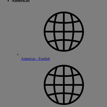
Americas
Americas - English