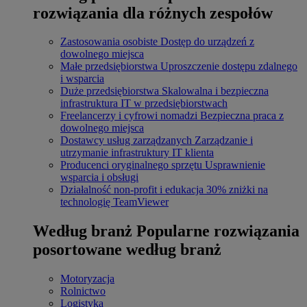
rozwiązania dla różnych zespołów
Zastosowania osobiste
Dostęp do urządzeń z
dowolnego miejsca
Małe przedsiębiorstwa
Uproszczenie dostępu zdalnego
i wsparcia
Duże przedsiębiorstwa
Skalowalna i bezpieczna
infrastruktura IT w przedsiębiorstwach
Freelancerzy i cyfrowi nomadzi
Bezpieczna praca z
dowolnego miejsca
Dostawcy usług zarządzanych
Zarządzanie i
utrzymanie infrastruktury IT klienta
Producenci oryginalnego sprzętu
Usprawnienie
wsparcia i obsługi
Działalność non-profit i edukacja
30% zniżki na
technologię TeamViewer
Według branż
Popularne rozwiązania
posortowane według branż
Motoryzacja
Rolnictwo
Logistyka