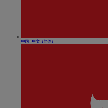
中国 - 中⽂（简体）