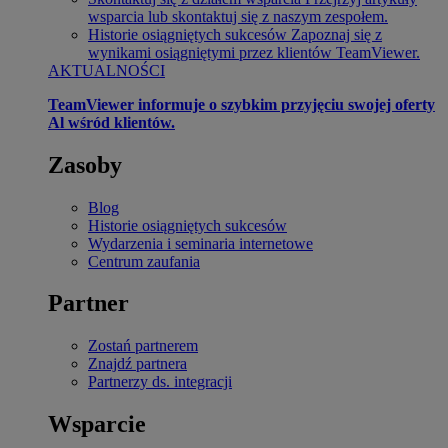
wsparcia lub skontaktuj się z naszym zespołem.
Historie osiągniętych sukcesów
Zapoznaj się z
wynikami osiągniętymi przez klientów TeamViewer.
AKTUALNOŚCI
TeamViewer informuje o szybkim przyjęciu swojej oferty
Al wśród klientów.
Zasoby
Blog
Historie osiągniętych sukcesów
Wydarzenia i seminaria internetowe
Centrum zaufania
Partner
Zostań partnerem
Znajdź partnera
Partnerzy ds. integracji
Wsparcie