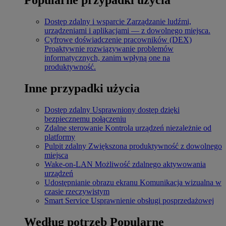
Dostęp zdalny i wsparcie
Zarządzanie ludźmi,
urządzeniami i aplikacjami — z dowolnego miejsca.
Cyfrowe doświadczenie pracowników (DEX)
Proaktywnie rozwiązywanie problemów
informatycznych, zanim wpłyną one na
produktywność.
Inne przypadki użycia
Dostęp zdalny
Usprawniony dostęp dzięki
bezpiecznemu połączeniu
Zdalne sterowanie
Kontrola urządzeń niezależnie od
platformy
Pulpit zdalny
Zwiększona produktywność z dowolnego
miejsca
Wake-on-LAN
Możliwość zdalnego aktywowania
urządzeń
Udostępnianie obrazu ekranu
Komunikacja wizualna w
czasie rzeczywistym
Smart Service
Usprawnienie obsługi posprzedażowej
Według potrzeb
Popularne