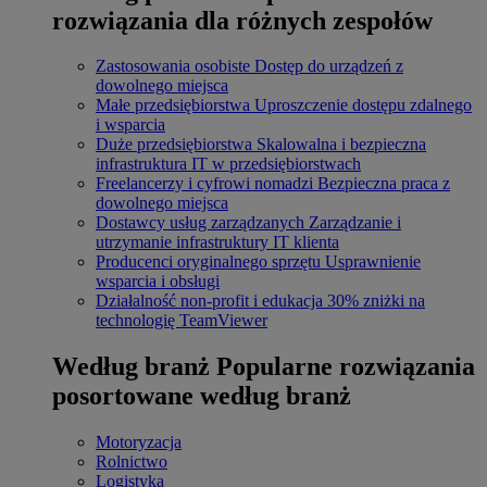
rozwiązania dla różnych zespołów
Zastosowania osobiste
Dostęp do urządzeń z
dowolnego miejsca
Małe przedsiębiorstwa
Uproszczenie dostępu zdalnego
i wsparcia
Duże przedsiębiorstwa
Skalowalna i bezpieczna
infrastruktura IT w przedsiębiorstwach
Freelancerzy i cyfrowi nomadzi
Bezpieczna praca z
dowolnego miejsca
Dostawcy usług zarządzanych
Zarządzanie i
utrzymanie infrastruktury IT klienta
Producenci oryginalnego sprzętu
Usprawnienie
wsparcia i obsługi
Działalność non-profit i edukacja
30% zniżki na
technologię TeamViewer
Według branż
Popularne rozwiązania
posortowane według branż
Motoryzacja
Rolnictwo
Logistyka