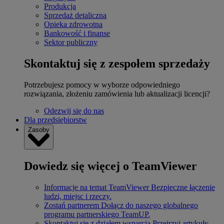
Produkcja
Sprzedaż detaliczna
Opieka zdrowotna
Bankowość i finanse
Sektor publiczny
Skontaktuj się z zespołem sprzedaży
Potrzebujesz pomocy w wyborze odpowiedniego
rozwiązania, złożeniu zamówienia lub aktualizacji licencji?
Odezwij się do nas
Dla przedsiębiorstw
Zasoby
Dowiedz się więcej o TeamViewer
Informacje na temat TeamViewer
Bezpieczne łączenie
ludzi, miejsc i rzeczy.
Zostań partnerem
Dołącz do naszego globalnego
programu partnerskiego TeamUP.
Skontaktuj się z działem wsparcia
Przejrzyj artykuły