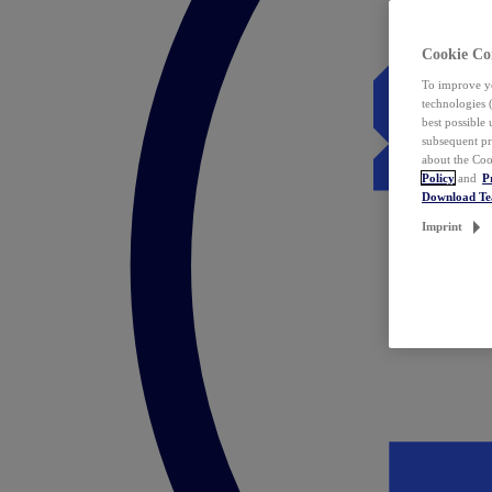
Cookie Co
To improve yo
technologies 
best possible
subsequent pr
about the Coo
Policy
and
P
Download T
Imprint