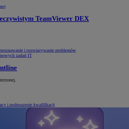
nej
zeczywistym
TeamViewer DEX
poznawanie i rozwiązywanie problemów
ynowych zadań IT
ntline
zerzonej.
cy i podnoszenie kwalifikacji