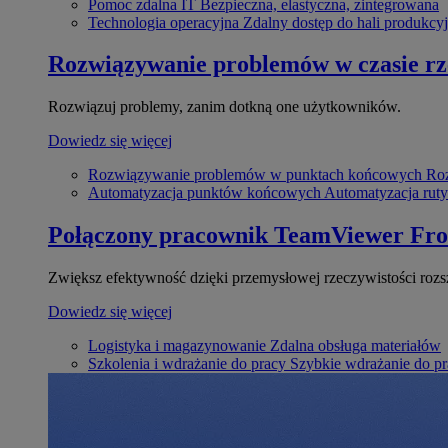
Pomoc zdalna IT
Bezpieczna, elastyczna, zintegrowana
Technologia operacyjna
Zdalny dostęp do hali produkcyj
Rozwiązywanie problemów w czasie r
Rozwiązuj problemy, zanim dotkną one użytkowników.
Dowiedz się więcej
Rozwiązywanie problemów w punktach końcowych
Roz
Automatyzacja punktów końcowych
Automatyzacja rut
Połączony pracownik
TeamViewer Fro
Zwiększ efektywność dzięki przemysłowej rzeczywistości rozs
Dowiedz się więcej
Logistyka i magazynowanie
Zdalna obsługa materiałów
Szkolenia i wdrażanie do pracy
Szybkie wdrażanie do pra