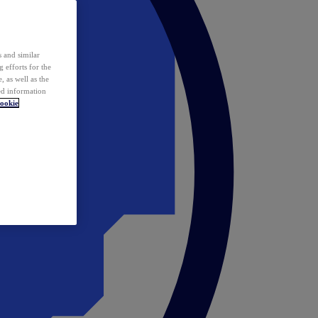
 and similar
 efforts for the
 as well as the
ed information
ookie