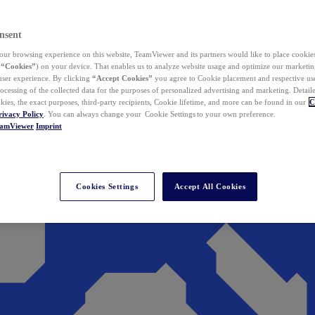
nsent
ur browsing experience on this website, TeamViewer and its partners would like to place cookies
(
“Cookies”
) on your device. That enables us to analyze website usage and optimize our marketing
 user experience. By clicking
“Accept Cookies”
you agree to Cookie placement and respective use,
ocessing of the collected data for the purposes of personalized advertising and marketing. Detail
kies, the exact purposes, third-party recipients, Cookie lifetime, and more can be found in our
C
rivacy Policy
. You can always change your Cookie Settings to your own preference.
eamViewer
Imprint
Cookies Settings
Accept All Cookies