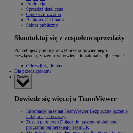
Produkcja
Sprzedaż detaliczna
Opieka zdrowotna
Bankowość i finanse
Sektor publiczny
Skontaktuj się z zespołem sprzedaży
Potrzebujesz pomocy w wyborze odpowiedniego
rozwiązania, złożeniu zamówienia lub aktualizacji licencji?
Odezwij się do nas
Dla przedsiębiorstw
Zasoby
Dowiedz się więcej o TeamViewer
Informacje na temat TeamViewer
Bezpieczne łączenie
ludzi, miejsc i rzeczy.
Zostań partnerem
Dołącz do naszego globalnego
programu partnerskiego TeamUP.
Skontaktuj się z działem wsparcia
Przejrzyj artykuły