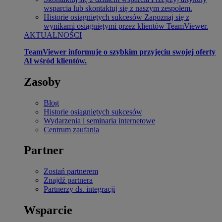
wsparcia lub skontaktuj się z naszym zespołem.
Historie osiągniętych sukcesów
Zapoznaj się z
wynikami osiągniętymi przez klientów TeamViewer.
AKTUALNOŚCI
TeamViewer informuje o szybkim przyjęciu swojej oferty
Al wśród klientów.
Zasoby
Blog
Historie osiągniętych sukcesów
Wydarzenia i seminaria internetowe
Centrum zaufania
Partner
Zostań partnerem
Znajdź partnera
Partnerzy ds. integracji
Wsparcie