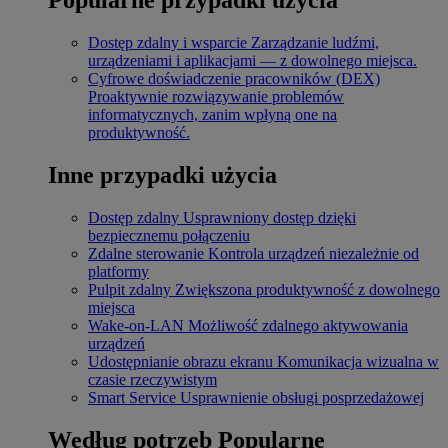
Dostęp zdalny i wsparcie
Zarządzanie ludźmi,
urządzeniami i aplikacjami — z dowolnego miejsca.
Cyfrowe doświadczenie pracowników (DEX)
Proaktywnie rozwiązywanie problemów
informatycznych, zanim wpłyną one na
produktywność.
Inne przypadki użycia
Dostęp zdalny
Usprawniony dostęp dzięki
bezpiecznemu połączeniu
Zdalne sterowanie
Kontrola urządzeń niezależnie od
platformy
Pulpit zdalny
Zwiększona produktywność z dowolnego
miejsca
Wake-on-LAN
Możliwość zdalnego aktywowania
urządzeń
Udostępnianie obrazu ekranu
Komunikacja wizualna w
czasie rzeczywistym
Smart Service
Usprawnienie obsługi posprzedażowej
Według potrzeb
Popularne