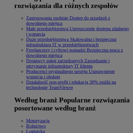
rozwiązania dla różnych zespołów
Zastosowania osobiste
Dostęp do urządzeń z
dowolnego miejsca
Małe przedsiębiorstwa
Uproszczenie dostępu zdalnego
i wsparcia
Duże przedsiębiorstwa
Skalowalna i bezpieczna
infrastruktura IT w przedsiębiorstwach
Freelancerzy i cyfrowi nomadzi
Bezpieczna praca z
dowolnego miejsca
Dostawcy usług zarządzanych
Zarządzanie i
utrzymanie infrastruktury IT klienta
Producenci oryginalnego sprzętu
Usprawnienie
wsparcia i obsługi
Działalność non-profit i edukacja
30% zniżki na
technologię TeamViewer
Według branż
Popularne rozwiązania
posortowane według branż
Motoryzacja
Rolnictwo
Logistyka