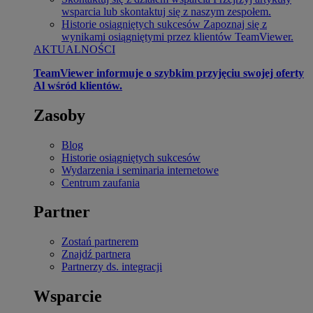
wsparcia lub skontaktuj się z naszym zespołem.
Historie osiągniętych sukcesów
Zapoznaj się z
wynikami osiągniętymi przez klientów TeamViewer.
AKTUALNOŚCI
TeamViewer informuje o szybkim przyjęciu swojej oferty
Al wśród klientów.
Zasoby
Blog
Historie osiągniętych sukcesów
Wydarzenia i seminaria internetowe
Centrum zaufania
Partner
Zostań partnerem
Znajdź partnera
Partnerzy ds. integracji
Wsparcie