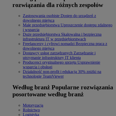
rozwiązania dla różnych zespołów
Zastosowania osobiste
Dostęp do urządzeń z
dowolnego miejsca
Małe przedsiębiorstwa
Uproszczenie dostępu zdalnego
i wsparcia
Duże przedsiębiorstwa
Skalowalna i bezpieczna
infrastruktura IT w przedsiębiorstwach
Freelancerzy i cyfrowi nomadzi
Bezpieczna praca z
dowolnego miejsca
Dostawcy usług zarządzanych
Zarządzanie i
utrzymanie infrastruktury IT klienta
Producenci oryginalnego sprzętu
Usprawnienie
wsparcia i obsługi
Działalność non-profit i edukacja
30% zniżki na
technologię TeamViewer
Według branż
Popularne rozwiązania
posortowane według branż
Motoryzacja
Rolnictwo
Logistyka