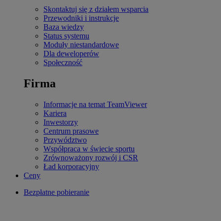
Skontaktuj się z działem wsparcia
Przewodniki i instrukcje
Baza wiedzy
Status systemu
Moduły niestandardowe
Dla deweloperów
Społeczność
Firma
Informacje na temat TeamViewer
Kariera
Inwestorzy
Centrum prasowe
Przywództwo
Współpraca w świecie sportu
Zrównoważony rozwój i CSR
Ład korporacyjny
Ceny
Bezpłatne pobieranie