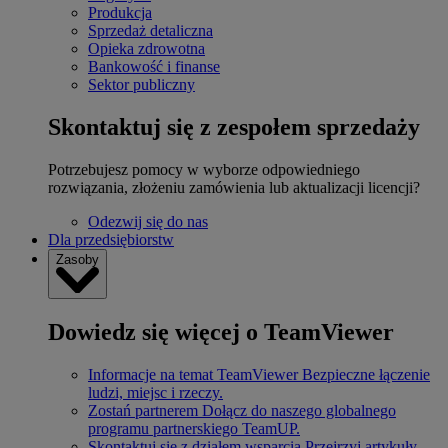
Produkcja
Sprzedaż detaliczna
Opieka zdrowotna
Bankowość i finanse
Sektor publiczny
Skontaktuj się z zespołem sprzedaży
Potrzebujesz pomocy w wyborze odpowiedniego
rozwiązania, złożeniu zamówienia lub aktualizacji licencji?
Odezwij się do nas
Dla przedsiębiorstw
Zasoby
Dowiedz się więcej o TeamViewer
Informacje na temat TeamViewer
Bezpieczne łączenie
ludzi, miejsc i rzeczy.
Zostań partnerem
Dołącz do naszego globalnego
programu partnerskiego TeamUP.
Skontaktuj się z działem wsparcia
Przejrzyj artykuły