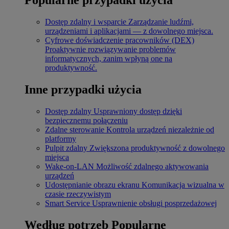
Dostęp zdalny i wsparcie
Zarządzanie ludźmi,
urządzeniami i aplikacjami — z dowolnego miejsca.
Cyfrowe doświadczenie pracowników (DEX)
Proaktywnie rozwiązywanie problemów
informatycznych, zanim wpłyną one na
produktywność.
Inne przypadki użycia
Dostęp zdalny
Usprawniony dostęp dzięki
bezpiecznemu połączeniu
Zdalne sterowanie
Kontrola urządzeń niezależnie od
platformy
Pulpit zdalny
Zwiększona produktywność z dowolnego
miejsca
Wake-on-LAN
Możliwość zdalnego aktywowania
urządzeń
Udostępnianie obrazu ekranu
Komunikacja wizualna w
czasie rzeczywistym
Smart Service
Usprawnienie obsługi posprzedażowej
Według potrzeb
Popularne