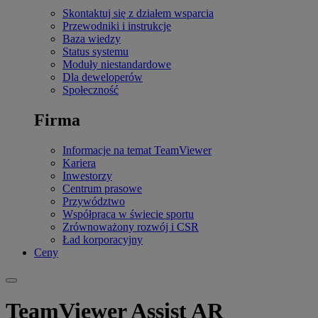
Skontaktuj się z działem wsparcia
Przewodniki i instrukcje
Baza wiedzy
Status systemu
Moduły niestandardowe
Dla deweloperów
Społeczność
Firma
Informacje na temat TeamViewer
Kariera
Inwestorzy
Centrum prasowe
Przywództwo
Współpraca w świecie sportu
Zrównoważony rozwój i CSR
Ład korporacyjny
Ceny
TeamViewer Assist AR