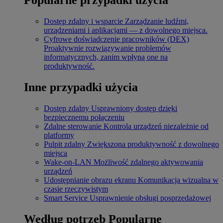
Dostęp zdalny i wsparcie
Zarządzanie ludźmi,
urządzeniami i aplikacjami — z dowolnego miejsca.
Cyfrowe doświadczenie pracowników (DEX)
Proaktywnie rozwiązywanie problemów
informatycznych, zanim wpłyną one na
produktywność.
Inne przypadki użycia
Dostęp zdalny
Usprawniony dostęp dzięki
bezpiecznemu połączeniu
Zdalne sterowanie
Kontrola urządzeń niezależnie od
platformy
Pulpit zdalny
Zwiększona produktywność z dowolnego
miejsca
Wake-on-LAN
Możliwość zdalnego aktywowania
urządzeń
Udostępnianie obrazu ekranu
Komunikacja wizualna w
czasie rzeczywistym
Smart Service
Usprawnienie obsługi posprzedażowej
Według potrzeb
Popularne