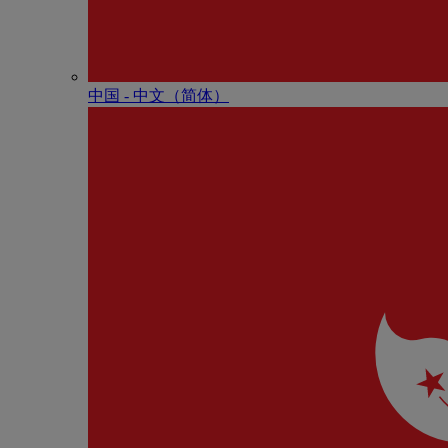
中国 - 中⽂（简体）