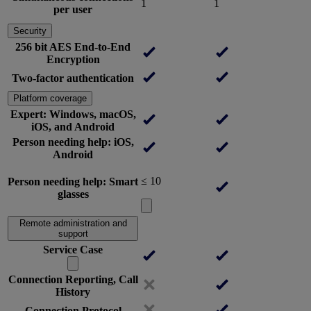
1
1
per user
Security
256 bit AES End-to-End
Encryption
Two-factor authentication
Platform coverage
Expert: Windows, macOS,
iOS, and Android
Person needing help: iOS,
Android
≤ 10
Person needing help: Smart
glasses
Remote administration and
support
Service Case
Connection Reporting, Call
History
Connection Protocol