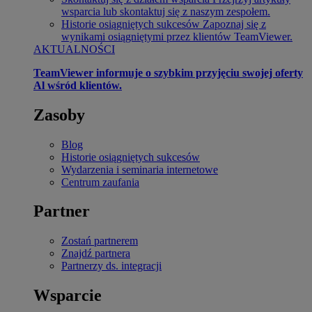
wsparcia lub skontaktuj się z naszym zespołem.
Historie osiągniętych sukcesów
Zapoznaj się z
wynikami osiągniętymi przez klientów TeamViewer.
AKTUALNOŚCI
TeamViewer informuje o szybkim przyjęciu swojej oferty
Al wśród klientów.
Zasoby
Blog
Historie osiągniętych sukcesów
Wydarzenia i seminaria internetowe
Centrum zaufania
Partner
Zostań partnerem
Znajdź partnera
Partnerzy ds. integracji
Wsparcie