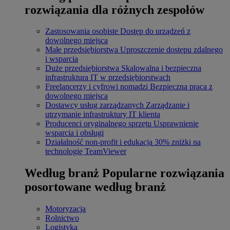
rozwiązania dla różnych zespołów
Zastosowania osobiste
Dostęp do urządzeń z
dowolnego miejsca
Małe przedsiębiorstwa
Uproszczenie dostępu zdalnego
i wsparcia
Duże przedsiębiorstwa
Skalowalna i bezpieczna
infrastruktura IT w przedsiębiorstwach
Freelancerzy i cyfrowi nomadzi
Bezpieczna praca z
dowolnego miejsca
Dostawcy usług zarządzanych
Zarządzanie i
utrzymanie infrastruktury IT klienta
Producenci oryginalnego sprzętu
Usprawnienie
wsparcia i obsługi
Działalność non-profit i edukacja
30% zniżki na
technologię TeamViewer
Według branż
Popularne rozwiązania
posortowane według branż
Motoryzacja
Rolnictwo
Logistyka