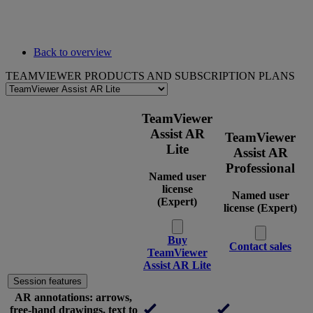
Back to overview
TEAMVIEWER PRODUCTS AND SUBSCRIPTION PLANS
TeamViewer
Assist AR
TeamViewer
Lite
Assist AR
Professional
Named user
license
Named user
(Expert)
license (Expert)
Buy
Contact sales
TeamViewer
Assist AR Lite
Session features
AR annotations: arrows,
free-hand drawings, text to