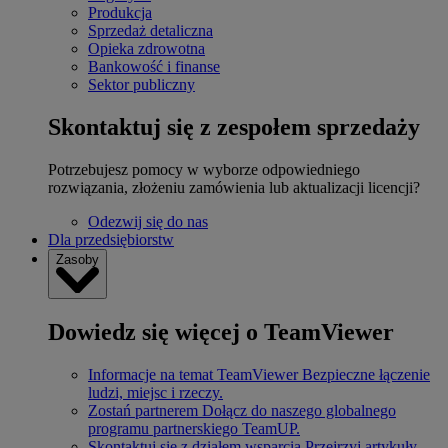
Produkcja
Sprzedaż detaliczna
Opieka zdrowotna
Bankowość i finanse
Sektor publiczny
Skontaktuj się z zespołem sprzedaży
Potrzebujesz pomocy w wyborze odpowiedniego
rozwiązania, złożeniu zamówienia lub aktualizacji licencji?
Odezwij się do nas
Dla przedsiębiorstw
Zasoby
Dowiedz się więcej o TeamViewer
Informacje na temat TeamViewer
Bezpieczne łączenie
ludzi, miejsc i rzeczy.
Zostań partnerem
Dołącz do naszego globalnego
programu partnerskiego TeamUP.
Skontaktuj się z działem wsparcia
Przejrzyj artykuły