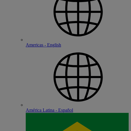
Americas - English
América Latina - Español