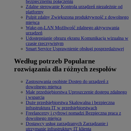
bezpiecznemu połączeniu
Zdalne sterowanie
Kontrola urządzeń niezależnie od
platformy
Pulpit zdalny
Zwiększona produktywność z dowolnego
miejsca
Wake-on-LAN
Możliwość zdalnego aktywowania
urządzeń
Udostępnianie obrazu ekranu
Komunikacja wizualna w
czasie rzeczywistym
Smart Service
Usprawnienie obsługi posprzedażowej
Według potrzeb
Popularne
rozwiązania dla różnych zespołów
Zastosowania osobiste
Dostęp do urządzeń z
dowolnego miejsca
Małe przedsiębiorstwa
Uproszczenie dostępu zdalnego
i wsparcia
Duże przedsiębiorstwa
Skalowalna i bezpieczna
infrastruktura IT w przedsiębiorstwach
Freelancerzy i cyfrowi nomadzi
Bezpieczna praca z
dowolnego miejsca
Dostawcy usług zarządzanych
Zarządzanie i
utrzymanie infrastruktury IT klienta