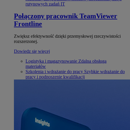
rutynowych zadań IT
Połączony pracownik
TeamViewer
Frontline
Zwiększ efektywność dzięki przemysłowej rzeczywistości
rozszerzonej.
Dowiedz się więcej
Logistyka i magazynowanie
Zdalna obsługa
materiałów
Szkolenia i wdrażanie do pracy
Szybkie wdrażanie do
pracy i podnoszenie kwalifikacji