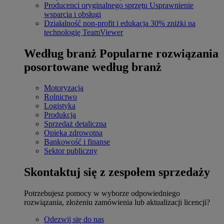
Producenci oryginalnego sprzętu
Usprawnienie
wsparcia i obsługi
Działalność non-profit i edukacja
30% zniżki na
technologię TeamViewer
Według branż
Popularne rozwiązania
posortowane według branż
Motoryzacja
Rolnictwo
Logistyka
Produkcja
Sprzedaż detaliczna
Opieka zdrowotna
Bankowość i finanse
Sektor publiczny
Skontaktuj się z zespołem sprzedaży
Potrzebujesz pomocy w wyborze odpowiedniego
rozwiązania, złożeniu zamówienia lub aktualizacji licencji?
Odezwij się do nas