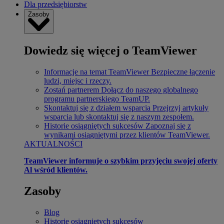
Dla przedsiębiorstw
Zasoby
Dowiedz się więcej o TeamViewer
Informacje na temat TeamViewer
Bezpieczne łączenie
ludzi, miejsc i rzeczy.
Zostań partnerem
Dołącz do naszego globalnego
programu partnerskiego TeamUP.
Skontaktuj się z działem wsparcia
Przejrzyj artykuły
wsparcia lub skontaktuj się z naszym zespołem.
Historie osiągniętych sukcesów
Zapoznaj się z
wynikami osiągniętymi przez klientów TeamViewer.
AKTUALNOŚCI
TeamViewer informuje o szybkim przyjęciu swojej oferty
Al wśród klientów.
Zasoby
Blog
Historie osiągniętych sukcesów