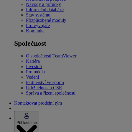
Návody a příručky
Informační databáze
Stav systému
Přizpůsobené moduly
Pro vývojáře
Komunita
Společnost
O společnosti TeamViewer
Kariéra
Investoři
Pro média
Vedení
Partnerství ve sportu
Udržitelnost a CSR
Správa a řízení společnosti
Kontaktovat prodejní tým
Přihlaste se