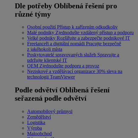
Dle potřeby
Oblíbená řešení pro
různé týmy
Osobní použití
Přístup k zařízením odkudkoliv
Malé podniky
Zjednodušte vzdálený přístup a podporu
Velké podniky
Rozšiřujte a zabezpečte podnikové IT
Freelanceři a digitální nomádi
Pracujte bezpečně
z jakéhokoli místa
Poskytovatelé spravovaných služeb
Spravujte a
udržujte klientské IT
OEM
Zjednodušte podporu a provoz
Neziskové a vzdělávací organizace
30% sleva na
technologii TeamViewer
Podle odvětví
Oblíbená řešení
seřazená podle odvětví
Automobilový průmysl
Zemědělství
Logistika
Výroba
Maloobchod