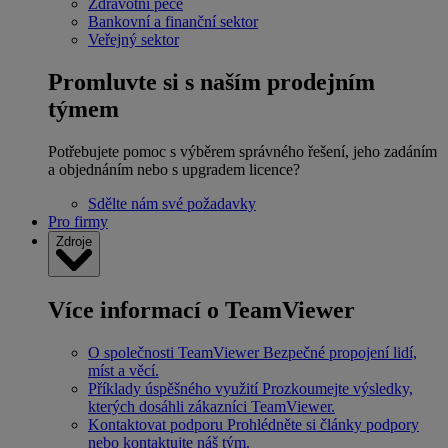
Zdravotní péče
Bankovní a finanční sektor
Veřejný sektor
Promluvte si s naším prodejním
týmem
Potřebujete pomoc s výběrem správného řešení, jeho zadáním
a objednáním nebo s upgradem licence?
Sdělte nám své požadavky
Pro firmy
Zdroje
Více informací o TeamViewer
O společnosti TeamViewer
Bezpečné propojení lidí,
míst a věcí.
Příklady úspěšného využití
Prozkoumejte výsledky,
kterých dosáhli zákazníci TeamViewer.
Kontaktovat podporu
Prohlédněte si články podpory
nebo kontaktujte náš tým.