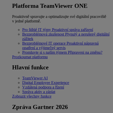
Platforma TeamViewer ONE
Proaktivně spravujte a optimalizujte své digitální pracoviště
v jedné platformě.
Pro štíhlé IT týmy
Proaktivní správa zařízení
Bezproblémová zkušenost
Plynulý a nerušený digitální
zážitek
Bezproblémové IT operace
Proaktivní nápravná
opatření a výjimečný servis
Promluvte si s naším týmem
Připraveni na změnu?
Prozkoumat platformu
Hlavní funkce
TeamViewer AI
Digital Employee Experience
Vzdálená podpora a řízení
Správa aktiv a záplat
Zobrazit všechny funkce
Zpráva Gartner 2026