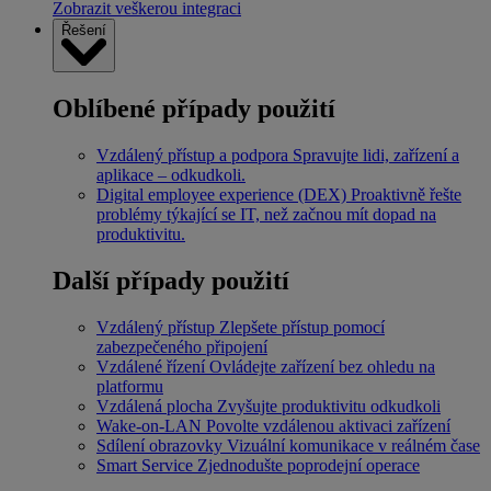
Zobrazit veškerou integraci
Řešení
Oblíbené případy použití
Vzdálený přístup a podpora
Spravujte lidi, zařízení a
aplikace – odkudkoli.
Digital employee experience (DEX)
Proaktivně řešte
problémy týkající se IT, než začnou mít dopad na
produktivitu.
Další případy použití
Vzdálený přístup
Zlepšete přístup pomocí
zabezpečeného připojení
Vzdálené řízení
Ovládejte zařízení bez ohledu na
platformu
Vzdálená plocha
Zvyšujte produktivitu odkudkoli
Wake-on-LAN
Povolte vzdálenou aktivaci zařízení
Sdílení obrazovky
Vizuální komunikace v reálném čase
Smart Service
Zjednodušte poprodejní operace