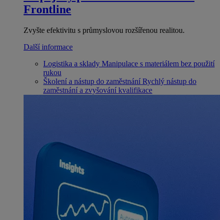
Frontline
Zvyšte efektivitu s průmyslovou rozšířenou realitou.
Další informace
Logistika a sklady
Manipulace s materiálem bez použití
rukou
Školení a nástup do zaměstnání
Rychlý nástup do
zaměstnání a zvyšování kvalifikace