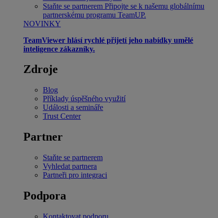
Staňte se partnerem
Připojte se k našemu globálnímu
partnerskému programu TeamUP.
NOVINKY
TeamViewer hlásí rychlé přijetí jeho nabídky umělé
inteligence zákazníky.
Zdroje
Blog
Příklady úspěšného využití
Události a semináře
Trust Center
Partner
Staňte se partnerem
Vyhledat partnera
Partneři pro integraci
Podpora
Kontaktovat podporu