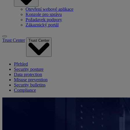
Otevření webové aplikace
Konzole pro správu
Požadavek podpory
Zákaznický portál
Trust Center
Trust Center
Přehled
Security posture
Data protection
Misuse prevention
Security bulletins
Compliance