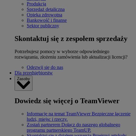
Produkcja
Sprzedaż detaliczna
Opieka zdrowotna
Bankowość i finanse
Sektor publiczny
Skontaktuj się z zespołem sprzedaży
Potrzebujesz pomocy w wyborze odpowiedniego
rozwiązania, złożeniu zamówienia lub aktualizacji licencji?
Odezwij się do nas
Dla przedsiębiorstw
Zasoby
Dowiedz się więcej o TeamViewer
Informacje na temat TeamViewer
Bezpieczne łączenie
ludzi, miejsc i rzeczy.
Zostań partnerem
Dołącz do naszego globalnego
programu partnerskiego TeamUP.
Skontaktuj się z działem wsparcia
Przejrzyj artykuły