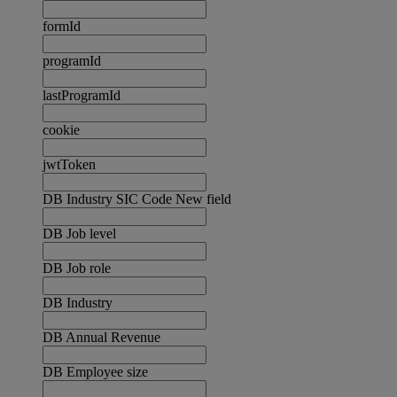
formId
programId
lastProgramId
cookie
jwtToken
DB Industry SIC Code New field
DB Job level
DB Job role
DB Industry
DB Annual Revenue
DB Employee size