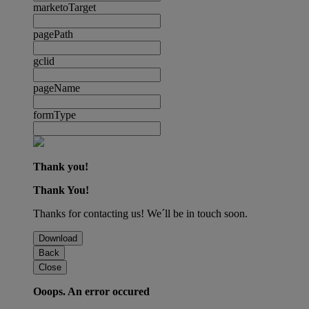
marketoTarget
pagePath
gclid
pageName
formType
Thank you!
Thank You!
Thanks for contacting us! We´ll be in touch soon.
Download
Back
Close
Ooops. An error occured