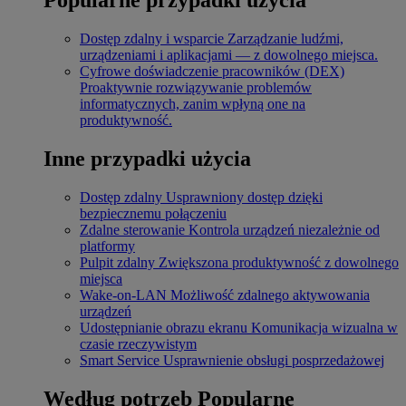
Dostęp zdalny i wsparcie
Zarządzanie ludźmi,
urządzeniami i aplikacjami — z dowolnego miejsca.
Cyfrowe doświadczenie pracowników (DEX)
Proaktywnie rozwiązywanie problemów
informatycznych, zanim wpłyną one na
produktywność.
Inne przypadki użycia
Dostęp zdalny
Usprawniony dostęp dzięki
bezpiecznemu połączeniu
Zdalne sterowanie
Kontrola urządzeń niezależnie od
platformy
Pulpit zdalny
Zwiększona produktywność z dowolnego
miejsca
Wake-on-LAN
Możliwość zdalnego aktywowania
urządzeń
Udostępnianie obrazu ekranu
Komunikacja wizualna w
czasie rzeczywistym
Smart Service
Usprawnienie obsługi posprzedażowej
Według potrzeb
Popularne