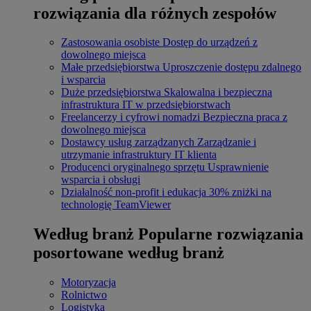
rozwiązania dla różnych zespołów
Zastosowania osobiste
Dostęp do urządzeń z
dowolnego miejsca
Małe przedsiębiorstwa
Uproszczenie dostępu zdalnego
i wsparcia
Duże przedsiębiorstwa
Skalowalna i bezpieczna
infrastruktura IT w przedsiębiorstwach
Freelancerzy i cyfrowi nomadzi
Bezpieczna praca z
dowolnego miejsca
Dostawcy usług zarządzanych
Zarządzanie i
utrzymanie infrastruktury IT klienta
Producenci oryginalnego sprzętu
Usprawnienie
wsparcia i obsługi
Działalność non-profit i edukacja
30% zniżki na
technologię TeamViewer
Według branż
Popularne rozwiązania
posortowane według branż
Motoryzacja
Rolnictwo
Logistyka