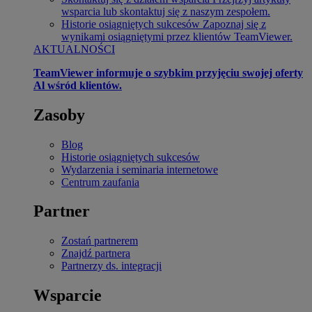
wsparcia lub skontaktuj się z naszym zespołem.
Historie osiągniętych sukcesów
Zapoznaj się z
wynikami osiągniętymi przez klientów TeamViewer.
AKTUALNOŚCI
TeamViewer informuje o szybkim przyjęciu swojej oferty
Al wśród klientów.
Zasoby
Blog
Historie osiągniętych sukcesów
Wydarzenia i seminaria internetowe
Centrum zaufania
Partner
Zostań partnerem
Znajdź partnera
Partnerzy ds. integracji
Wsparcie