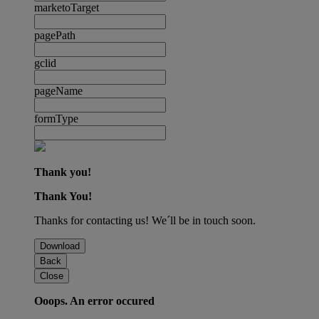
marketoTarget
pagePath
gclid
pageName
formType
Thank you!
Thank You!
Thanks for contacting us! We´ll be in touch soon.
Download
Back
Close
Ooops. An error occured