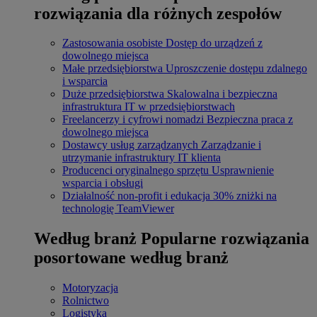
rozwiązania dla różnych zespołów
Zastosowania osobiste
Dostęp do urządzeń z
dowolnego miejsca
Małe przedsiębiorstwa
Uproszczenie dostępu zdalnego
i wsparcia
Duże przedsiębiorstwa
Skalowalna i bezpieczna
infrastruktura IT w przedsiębiorstwach
Freelancerzy i cyfrowi nomadzi
Bezpieczna praca z
dowolnego miejsca
Dostawcy usług zarządzanych
Zarządzanie i
utrzymanie infrastruktury IT klienta
Producenci oryginalnego sprzętu
Usprawnienie
wsparcia i obsługi
Działalność non-profit i edukacja
30% zniżki na
technologię TeamViewer
Według branż
Popularne rozwiązania
posortowane według branż
Motoryzacja
Rolnictwo
Logistyka