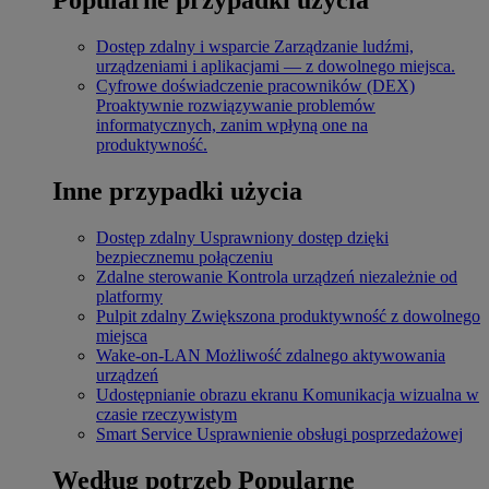
Dostęp zdalny i wsparcie
Zarządzanie ludźmi,
urządzeniami i aplikacjami — z dowolnego miejsca.
Cyfrowe doświadczenie pracowników (DEX)
Proaktywnie rozwiązywanie problemów
informatycznych, zanim wpłyną one na
produktywność.
Inne przypadki użycia
Dostęp zdalny
Usprawniony dostęp dzięki
bezpiecznemu połączeniu
Zdalne sterowanie
Kontrola urządzeń niezależnie od
platformy
Pulpit zdalny
Zwiększona produktywność z dowolnego
miejsca
Wake-on-LAN
Możliwość zdalnego aktywowania
urządzeń
Udostępnianie obrazu ekranu
Komunikacja wizualna w
czasie rzeczywistym
Smart Service
Usprawnienie obsługi posprzedażowej
Według potrzeb
Popularne