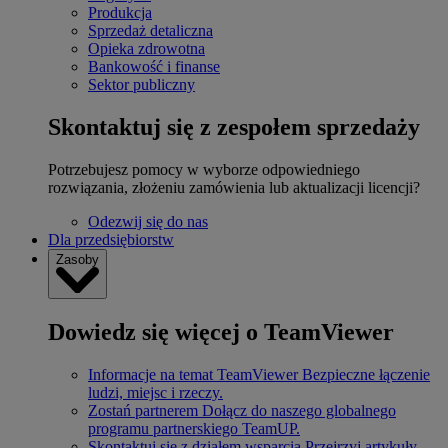
Produkcja
Sprzedaż detaliczna
Opieka zdrowotna
Bankowość i finanse
Sektor publiczny
Skontaktuj się z zespołem sprzedaży
Potrzebujesz pomocy w wyborze odpowiedniego
rozwiązania, złożeniu zamówienia lub aktualizacji licencji?
Odezwij się do nas
Dla przedsiębiorstw
Zasoby
Dowiedz się więcej o TeamViewer
Informacje na temat TeamViewer
Bezpieczne łączenie
ludzi, miejsc i rzeczy.
Zostań partnerem
Dołącz do naszego globalnego
programu partnerskiego TeamUP.
Skontaktuj się z działem wsparcia
Przejrzyj artykuły