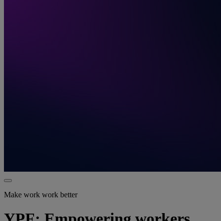
Make work work better
YPF: Empowering workers,