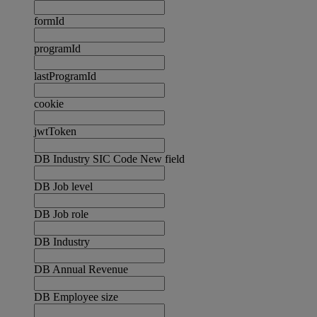
formId
programId
lastProgramId
cookie
jwtToken
DB Industry SIC Code New field
DB Job level
DB Job role
DB Industry
DB Annual Revenue
DB Employee size