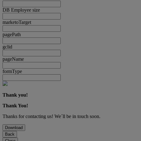
DB Employee size
marketoTarget
pagePath
gclid
pageName
formType
Thank you!
Thank You!
Thanks for contacting us! We´ll be in touch soon.
Download
Back
Close