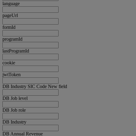
language
pageUrl
formId
programId
lastProgramId
cookie
jwtToken
DB Industry SIC Code New field
DB Job level
DB Job role
DB Industry
DB Annual Revenue