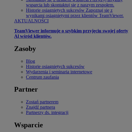
wsparcia lub skontaktuj się z naszym zespołem.
Historie osiągniętych sukcesów
Zapoznaj się z
wynikami osiągniętymi przez klientów TeamViewer.
AKTUALNOŚCI
TeamViewer informuje o szybkim przyjęciu swojej oferty
Al wśród klientów.
Zasoby
Blog
Historie osiągniętych sukcesów
Wydarzenia i seminaria internetowe
Centrum zaufania
Partner
Zostań partnerem
Znajdź partnera
Partnerzy ds. integracji
Wsparcie