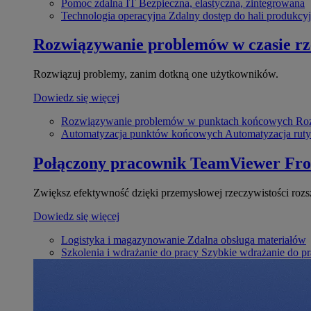
Pomoc zdalna IT
Bezpieczna, elastyczna, zintegrowana
Technologia operacyjna
Zdalny dostęp do hali produkcyj
Rozwiązywanie problemów w czasie r
Rozwiązuj problemy, zanim dotkną one użytkowników.
Dowiedz się więcej
Rozwiązywanie problemów w punktach końcowych
Roz
Automatyzacja punktów końcowych
Automatyzacja rut
Połączony pracownik
TeamViewer Fro
Zwiększ efektywność dzięki przemysłowej rzeczywistości rozs
Dowiedz się więcej
Logistyka i magazynowanie
Zdalna obsługa materiałów
Szkolenia i wdrażanie do pracy
Szybkie wdrażanie do pra