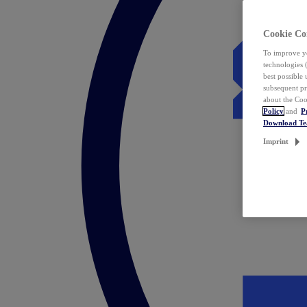
Cookie Co
To improve yo
technologies 
best possible
subsequent pr
about the Coo
Policy
and
P
Download T
Imprint