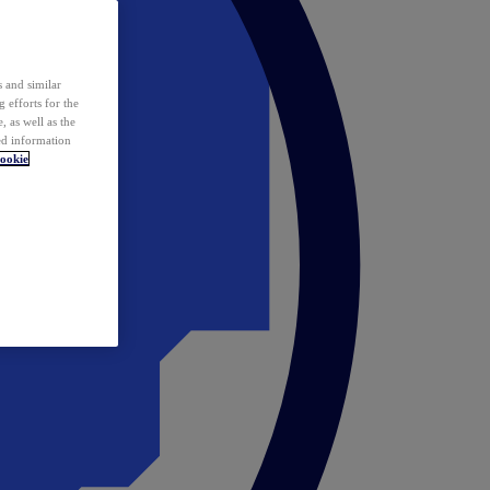
 and similar
 efforts for the
 as well as the
ed information
ookie