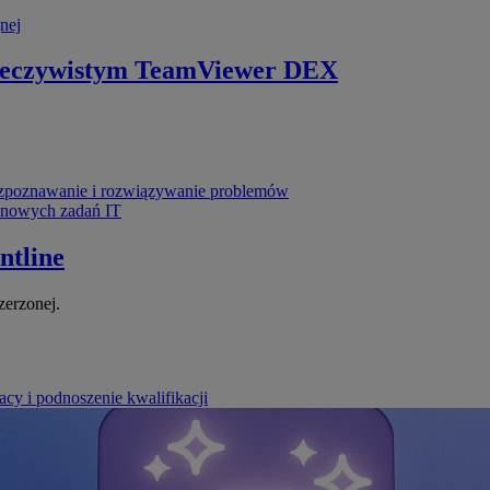
nej
zeczywistym
TeamViewer DEX
poznawanie i rozwiązywanie problemów
ynowych zadań IT
ntline
zerzonej.
cy i podnoszenie kwalifikacji