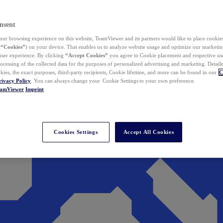
nsent
ur browsing experience on this website, TeamViewer and its partners would like to place cookies
(
“Cookies”
) on your device. That enables us to analyze website usage and optimize our marketing
 user experience. By clicking
“Accept Cookies”
you agree to Cookie placement and respective use,
ocessing of the collected data for the purposes of personalized advertising and marketing. Detail
kies, the exact purposes, third-party recipients, Cookie lifetime, and more can be found in our
C
rivacy Policy
. You can always change your Cookie Settings to your own preference.
eamViewer
Imprint
Cookies Settings
Accept All Cookies