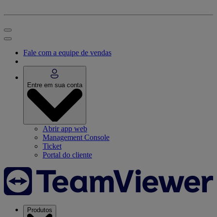
Fale com a equipe de vendas
Entre em sua conta
Abrir app web
Management Console
Ticket
Portal do cliente
Produtos