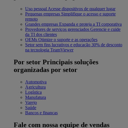
Uso pessoal
Acesse dispositivos de qualquer lugar
Pequenas empresas
Simplifique o acesso e suporte
remoto
Grandes empresas
Expanda e proteja a TI corporativa
Provedores de serviços gerenciados
Gerencie e cuide
da TI dos clientes
OEMs
Otimize o suporte e as operações
Setor sem fins lucrativos e educação
30% de desconto
na tecnologia TeamViewer
Por setor
Principais soluções
organizadas por setor
Automotiva
Agricultura
Logística
Manufatura
Varejo
Saúde
Bancos e finanças
Fale com nossa equipe de vendas