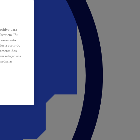
ositivo para
clicar em “Eu
ocessamento
os a partir do
samento dos
 em relação aos
 próprias