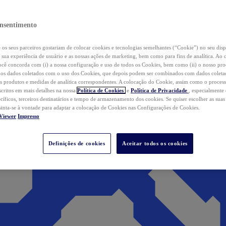
nsentimento
os seus parceiros gostariam de colocar cookies e tecnologias semelhantes (“Cookie”) no seu disp
a sua experiência de usuário e as nossas ações de marketing, bem como para fins de analítica. Ao 
cê concorda com (i) a nossa configuração e uso de todos os Cookies, bem como (ii) o nosso pr
os dados coletados com o uso dos Cookies, que depois podem ser combinados com dados coletad
s produtos e medidas de analítica correspondentes. A colocação do Cookie, assim como o proces
scritos em mais detalhes na nossa
Política de Cookies
e
Política de Privacidade
, especialmente
ecíficos, terceiros destinatários e tempo de armazenamento dos cookies. Se quiser escolher as suas
 sinta-se à vontade para adaptar a colocação de Cookies nas Configurações de Cookies.
Viewer
Impresso
Definições de cookies
Aceitar todos os cookies