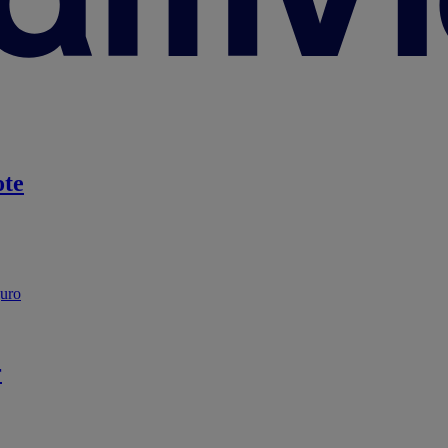
te
guro
r