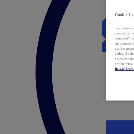
Cookie Co
TeamViewer e 
personalizar 
concordo”, vo
subsequente d
uso dos nosso
dados, são de
objetivos esp
preferências,
Baixar Team