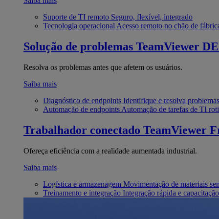
Saiba mais
Suporte de TI remoto
Seguro, flexível, integrado
Tecnologia operacional
Acesso remoto no chão de fábric
Solução de problemas
TeamViewer D
Resolva os problemas antes que afetem os usuários.
Saiba mais
Diagnóstico de endpoints
Identifique e resolva problema
Automação de endpoints
Automação de tarefas de TI roti
Trabalhador conectado
TeamViewer Fr
Ofereça eficiência com a realidade aumentada industrial.
Saiba mais
Logística e armazenagem
Movimentação de materiais se
Treinamento e integração
Integração rápida e capacitação