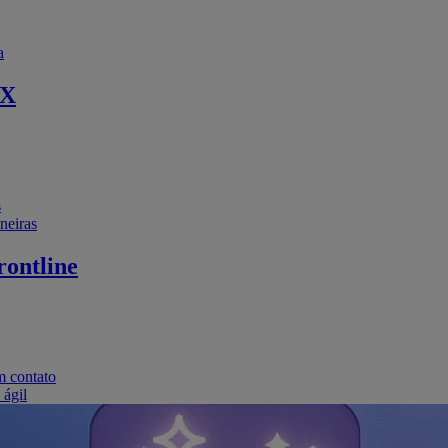
a
EX
s
neiras
ontline
m contato
 ágil