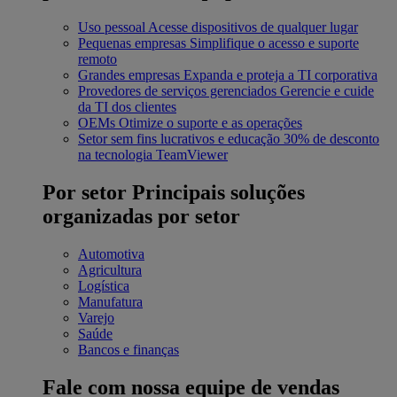
Uso pessoal
Acesse dispositivos de qualquer lugar
Pequenas empresas
Simplifique o acesso e suporte
remoto
Grandes empresas
Expanda e proteja a TI corporativa
Provedores de serviços gerenciados
Gerencie e cuide
da TI dos clientes
OEMs
Otimize o suporte e as operações
Setor sem fins lucrativos e educação
30% de desconto
na tecnologia TeamViewer
Por setor
Principais soluções
organizadas por setor
Automotiva
Agricultura
Logística
Manufatura
Varejo
Saúde
Bancos e finanças
Fale com nossa equipe de vendas