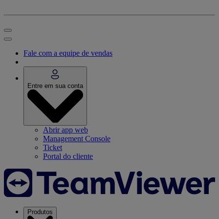
Fale com a equipe de vendas
Entre em sua conta
Abrir app web
Management Console
Ticket
Portal do cliente
Produtos