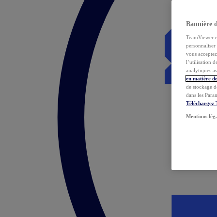
Bannière 
TeamViewer et 
personnaliser 
vous acceptez 
l’utilisation 
analytiques as
en matière de
de stockage d
dans les Para
Téléchargez
Mentions lég