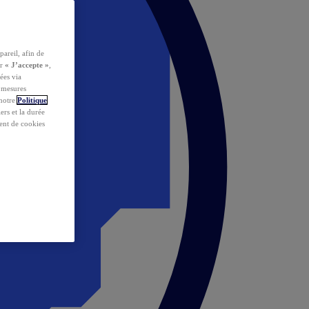
pareil, afin de
ur
« J’accepte »
,
ées via
s mesures
 notre
Politique
iers et la durée
ent de cookies