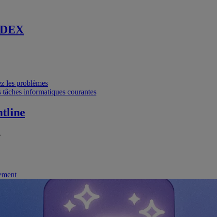
 DEX
vez les problèmes
 tâches informatiques courantes
tline
.
nement