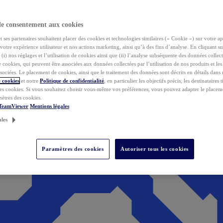
de consentement aux cookies
ses partenaires souhaitent placer des cookies et technologies similaires (« Cookie ») sur votre ap
votre expérience utilisateur et nos actions marketing, ainsi qu’à des fins d’analyse. En cliquant s
(i) nos réglages et l’utilisation de cookies ainsi que (ii) l’analyse subséquente des données collect
de cookies, qui peuvent être associées aux données collectées par l’utilisation de nos produits et le
sociées. Le placement de cookies, ainsi que le traitement des données sont décrits en détails dans
 cookies
et notre
Politique de confidentialité
, en particulier les objectifs précis, les destinataires t
es cookies. Si vous souhaitez choisir vous-même vos préférences, vous pouvez adapter le placem
mètres des cookies.
 TeamViewer
Mentions légales
ales
Paramètres des cookies
Autoriser tous les cookies