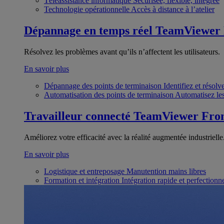
Téléassistance informatique
Sécurisée, flexible, intégrée
Technologie opérationnelle
Accès à distance à l’atelier
Dépannage en temps réel
TeamViewer
Résolvez les problèmes avant qu’ils n’affectent les utilisateurs.
En savoir plus
Dépannage des points de terminaison
Identifiez et résol
Automatisation des points de terminaison
Automatisez les
Travailleur connecté
TeamViewer Fron
Améliorez votre efficacité avec la réalité augmentée industrielle
En savoir plus
Logistique et entreposage
Manutention mains libres
Formation et intégration
Intégration rapide et perfection