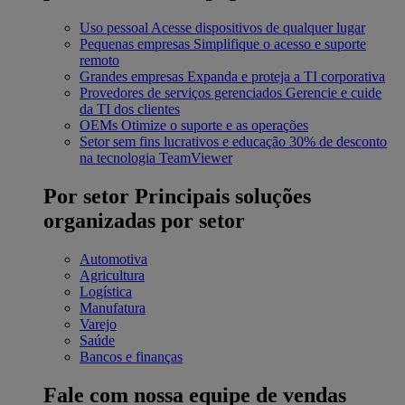
Uso pessoal
Acesse dispositivos de qualquer lugar
Pequenas empresas
Simplifique o acesso e suporte
remoto
Grandes empresas
Expanda e proteja a TI corporativa
Provedores de serviços gerenciados
Gerencie e cuide
da TI dos clientes
OEMs
Otimize o suporte e as operações
Setor sem fins lucrativos e educação
30% de desconto
na tecnologia TeamViewer
Por setor
Principais soluções
organizadas por setor
Automotiva
Agricultura
Logística
Manufatura
Varejo
Saúde
Bancos e finanças
Fale com nossa equipe de vendas