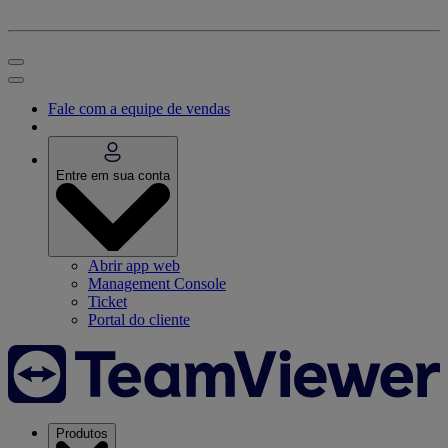
Fale com a equipe de vendas
Entre em sua conta
Abrir app web
Management Console
Ticket
Portal do cliente
Produtos