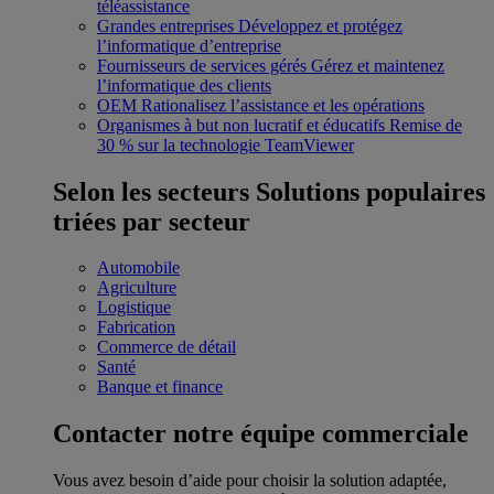
téléassistance
Grandes entreprises
Développez et protégez
l’informatique d’entreprise
Fournisseurs de services gérés
Gérez et maintenez
l’informatique des clients
OEM
Rationalisez l’assistance et les opérations
Organismes à but non lucratif et éducatifs
Remise de
30 % sur la technologie TeamViewer
Selon les secteurs
Solutions populaires
triées par secteur
Automobile
Agriculture
Logistique
Fabrication
Commerce de détail
Santé
Banque et finance
Contacter notre équipe commerciale
Vous avez besoin d’aide pour choisir la solution adaptée,