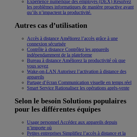
Expérience numérique des employés (DEX)
Résolvez
les problèmes informatiques de manière proactive avant
qu’ils n’impactent la productivité.
Autres cas d’utilisation
Accès à distance
Améliorez l’accès grâce à une
connexion sécurisée
Contrôle à distance
Contrôlez les appareils
indépendamment de la plateforme
Bureau à distance
Améliorez la productivité où que
vous soyez
Wake-on-LAN
Autorisez l’activation à distance des
appareils
Partage d’écran
Communication visuelle en temps réel
Smart Service
Rationalisez les opérations après-vente
Selon le besoin
Solutions populaires
pour les différentes équipes
Usage personnel
Accédez aux appareils depuis
n’importe où
Petites entreprises
Simplifiez l’accès à distance et la