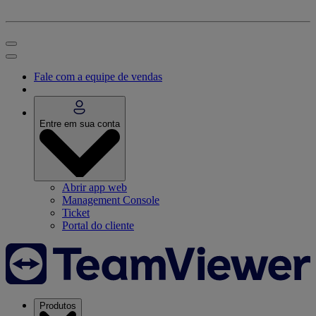
Fale com a equipe de vendas
Entre em sua conta
Abrir app web
Management Console
Ticket
Portal do cliente
Produtos