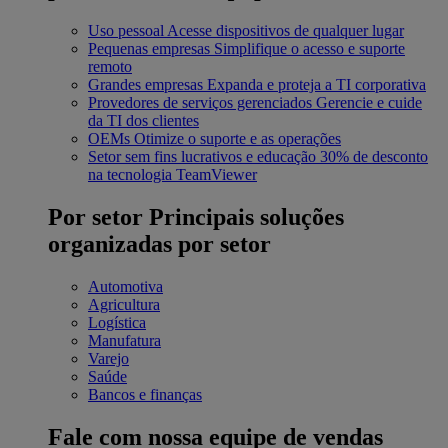
Uso pessoal
Acesse dispositivos de qualquer lugar
Pequenas empresas
Simplifique o acesso e suporte
remoto
Grandes empresas
Expanda e proteja a TI corporativa
Provedores de serviços gerenciados
Gerencie e cuide
da TI dos clientes
OEMs
Otimize o suporte e as operações
Setor sem fins lucrativos e educação
30% de desconto
na tecnologia TeamViewer
Por setor
Principais soluções
organizadas por setor
Automotiva
Agricultura
Logística
Manufatura
Varejo
Saúde
Bancos e finanças
Fale com nossa equipe de vendas