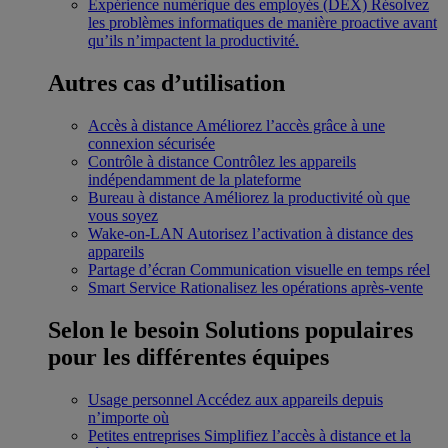
Expérience numérique des employés (DEX)
Résolvez
les problèmes informatiques de manière proactive avant
qu’ils n’impactent la productivité.
Autres cas d’utilisation
Accès à distance
Améliorez l’accès grâce à une
connexion sécurisée
Contrôle à distance
Contrôlez les appareils
indépendamment de la plateforme
Bureau à distance
Améliorez la productivité où que
vous soyez
Wake-on-LAN
Autorisez l’activation à distance des
appareils
Partage d’écran
Communication visuelle en temps réel
Smart Service
Rationalisez les opérations après-vente
Selon le besoin
Solutions populaires
pour les différentes équipes
Usage personnel
Accédez aux appareils depuis
n’importe où
Petites entreprises
Simplifiez l’accès à distance et la