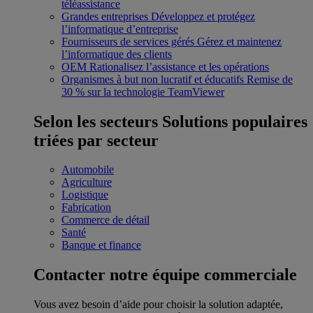
téléassistance
Grandes entreprises
Développez et protégez
l’informatique d’entreprise
Fournisseurs de services gérés
Gérez et maintenez
l’informatique des clients
OEM
Rationalisez l’assistance et les opérations
Organismes à but non lucratif et éducatifs
Remise de
30 % sur la technologie TeamViewer
Selon les secteurs
Solutions populaires
triées par secteur
Automobile
Agriculture
Logistique
Fabrication
Commerce de détail
Santé
Banque et finance
Contacter notre équipe commerciale
Vous avez besoin d’aide pour choisir la solution adaptée,