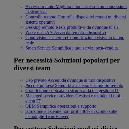
Accesso remoto
Migliora il tuo accesso con connessioni
in sicurezza
Controllo remoto
Controlla dispositivi remoti tra diversi
sistemi operativi
Desktop remoto
Resta produttivo da ovunque tu sia
Wake-on-LAN
Avvia da remoto i dispositivi
Condivisione schermo
Comunicazione visiva in tempo
reale
Smart Service
Semplifica i tuoi servizi post-vendita
Per necessità
Soluzioni popolari per
diversi team
Uso privato
Accedi da ovunque ai tuoi dispositivi
Piccole imprese
Semplifica accesso e supporto remoto
Grandi imprese
Scala in sicurezza la tua gestione IT
Managed service providers
Gestisci e mantieni i tuoi
client IT
OEM
Semplifica operazioni e supporto
Istruzione e aziende non-profit
30% di sconto sulle
tecnologie TeamViewer
Per settore
Soluzioni poplari divise