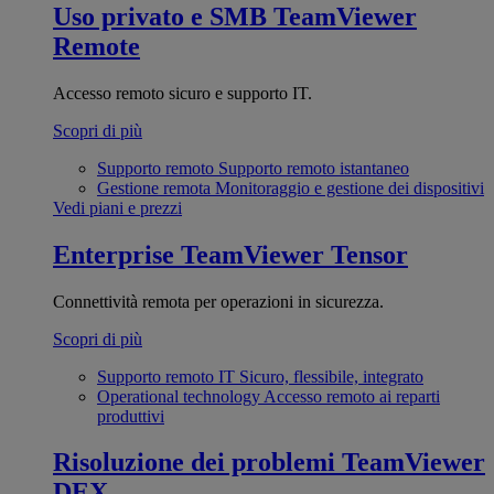
Uso privato e SMB
TeamViewer
Remote
Accesso remoto sicuro e supporto IT.
Scopri di più
Supporto remoto
Supporto remoto istantaneo
Gestione remota
Monitoraggio e gestione dei dispositivi
Vedi piani e prezzi
Enterprise
TeamViewer Tensor
Connettività remota per operazioni in sicurezza.
Scopri di più
Supporto remoto IT
Sicuro, flessibile, integrato
Operational technology
Accesso remoto ai reparti
produttivi
Risoluzione dei problemi
TeamViewer
DEX