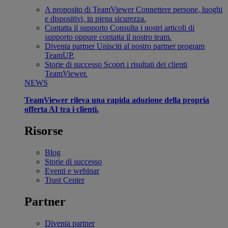
A proposito di TeamViewer
Connettere persone, luoghi
e dispositivi, in piena sicurezza.
Contatta il supporto
Consulta i nostri articoli di
supporto oppure contatta il nostro team.
Diventa partner
Unisciti al nostro partner program
TeamUP.
Storie di successo
Scopri i risultati dei clienti
TeamViewer.
NEWS
TeamViewer rileva una rapida adozione della propria
offerta AI tra i clienti.
Risorse
Blog
Storie di successo
Eventi e webinar
Trust Center
Partner
Diventa partner