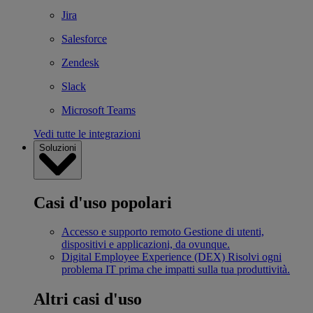
Jira
Salesforce
Zendesk
Slack
Microsoft Teams
Vedi tutte le integrazioni
Soluzioni
Casi d'uso popolari
Accesso e supporto remoto
Gestione di utenti,
dispositivi e applicazioni, da ovunque.
Digital Employee Experience (DEX)
Risolvi ogni
problema IT prima che impatti sulla tua produttività.
Altri casi d'uso