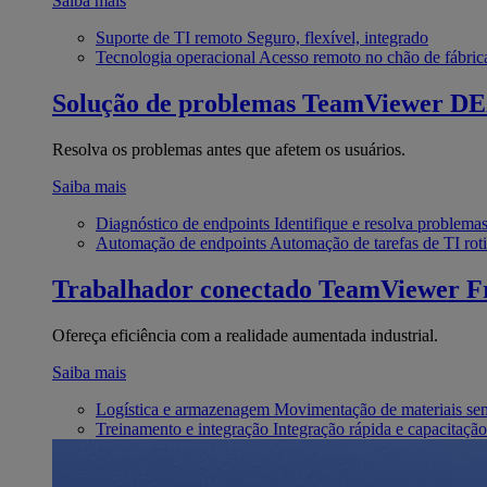
Saiba mais
Suporte de TI remoto
Seguro, flexível, integrado
Tecnologia operacional
Acesso remoto no chão de fábric
Solução de problemas
TeamViewer D
Resolva os problemas antes que afetem os usuários.
Saiba mais
Diagnóstico de endpoints
Identifique e resolva problema
Automação de endpoints
Automação de tarefas de TI roti
Trabalhador conectado
TeamViewer Fr
Ofereça eficiência com a realidade aumentada industrial.
Saiba mais
Logística e armazenagem
Movimentação de materiais se
Treinamento e integração
Integração rápida e capacitação