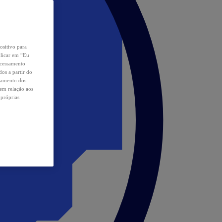
ositivo para
clicar em “Eu
ocessamento
os a partir do
samento dos
 em relação aos
 próprias