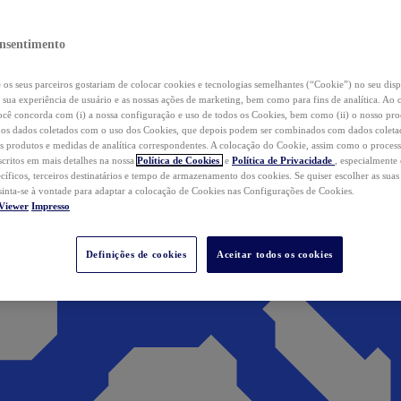
nsentimento
os seus parceiros gostariam de colocar cookies e tecnologias semelhantes (“Cookie”) no seu disp
a sua experiência de usuário e as nossas ações de marketing, bem como para fins de analítica. Ao 
cê concorda com (i) a nossa configuração e uso de todos os Cookies, bem como (ii) o nosso pr
os dados coletados com o uso dos Cookies, que depois podem ser combinados com dados coletad
s produtos e medidas de analítica correspondentes. A colocação do Cookie, assim como o proces
scritos em mais detalhes na nossa
Política de Cookies
e
Política de Privacidade
, especialmente
ecíficos, terceiros destinatários e tempo de armazenamento dos cookies. Se quiser escolher as suas
 sinta-se à vontade para adaptar a colocação de Cookies nas Configurações de Cookies.
Viewer
Impresso
Definições de cookies
Aceitar todos os cookies