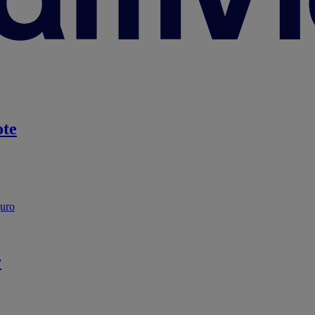
te
guro
r