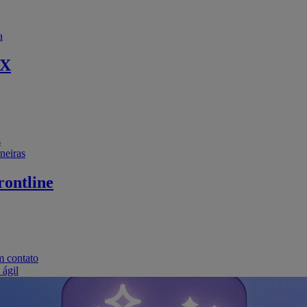
a
EX
s
neiras
ontline
m contato
 ágil