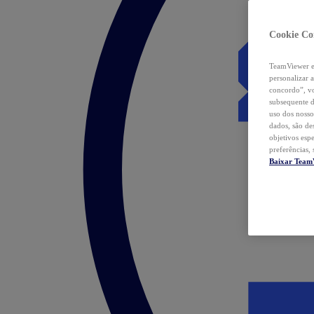
Cookie Co
TeamViewer e 
personalizar 
concordo”, vo
subsequente d
uso dos nosso
dados, são de
objetivos esp
preferências,
Baixar Team