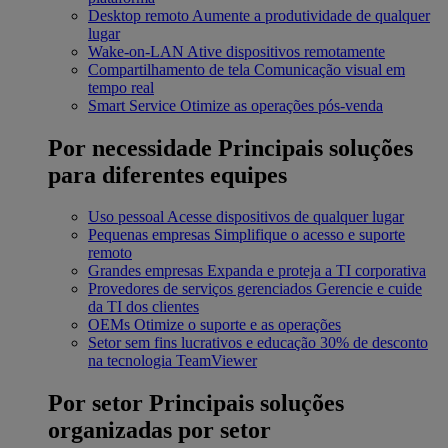
Desktop remoto
Aumente a produtividade de qualquer
lugar
Wake-on-LAN
Ative dispositivos remotamente
Compartilhamento de tela
Comunicação visual em
tempo real
Smart Service
Otimize as operações pós-venda
Por necessidade
Principais soluções
para diferentes equipes
Uso pessoal
Acesse dispositivos de qualquer lugar
Pequenas empresas
Simplifique o acesso e suporte
remoto
Grandes empresas
Expanda e proteja a TI corporativa
Provedores de serviços gerenciados
Gerencie e cuide
da TI dos clientes
OEMs
Otimize o suporte e as operações
Setor sem fins lucrativos e educação
30% de desconto
na tecnologia TeamViewer
Por setor
Principais soluções
organizadas por setor