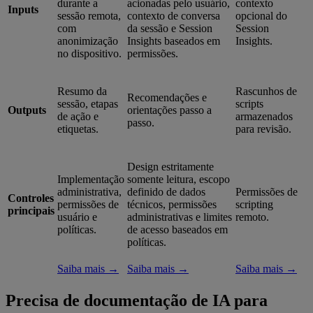
durante a
acionadas pelo usuário,
contexto
Inputs
sessão remota,
contexto de conversa
opcional do
com
da sessão e Session
Session
anonimização
Insights baseados em
Insights.
no dispositivo.
permissões.
Resumo da
Rascunhos de
Recomendações e
sessão, etapas
scripts
Outputs
orientações passo a
de ação e
armazenados
passo.
etiquetas.
para revisão.
Design estritamente
Implementação
somente leitura, escopo
administrativa,
definido de dados
Permissões de
Controles
permissões de
técnicos, permissões
scripting
principais
usuário e
administrativas e limites
remoto.
políticas.
de acesso baseados em
políticas.
Saiba mais →
Saiba mais →
Saiba mais →
Precisa de documentação de IA para