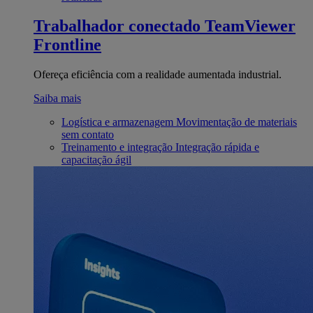
Trabalhador conectado
TeamViewer
Frontline
Ofereça eficiência com a realidade aumentada industrial.
Saiba mais
Logística e armazenagem
Movimentação de materiais
sem contato
Treinamento e integração
Integração rápida e
capacitação ágil