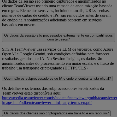
Os dados da sessão são primeiro capturados e anonimizados no
cliente TeamViewer usando uma camada de anonimização baseada
em regras. Elementos sensíveis, incluindo e-mails, URLs, senhas,
números de cartão de crédito e IPs, são removidos antes de saírem
do endpoint. Anonimizações adicionais ocorrem em serviços
baseados em nuvem.
Os dados da sessão são processados externamente ou compartilhados
com terceiros?
Sim. A TeamViewer usa serviços de LLM de terceiros, como Azure
OpenAI e Google Gemini, sob condições definidas para fornecer
resultados gerados por IA. No Session Insights, os dados são
anonimizados antes do processamento em maior escala, e o fluxo de
trabalho usa transporte criptografado (HTTPS/TLS).
Quem são os subprocessadores de IA e onde encontrar a lista oficial?
Os detalhes e os termos dos subprocessadores terceirizados da
TeamViewer estão disponíveis aqui:
https://media.teamviewer.com/is/content/teamviewergmbh/teamviewer/
image-hub/pdf/en/teamviewer-third-party-terms-en.pdf
Os dados dos clientes são criptografados em trânsito e em repouso?