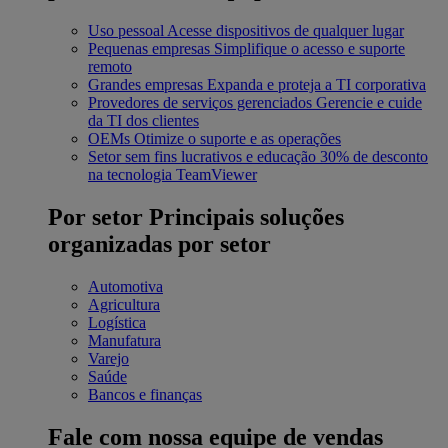
Uso pessoal
Acesse dispositivos de qualquer lugar
Pequenas empresas
Simplifique o acesso e suporte
remoto
Grandes empresas
Expanda e proteja a TI corporativa
Provedores de serviços gerenciados
Gerencie e cuide
da TI dos clientes
OEMs
Otimize o suporte e as operações
Setor sem fins lucrativos e educação
30% de desconto
na tecnologia TeamViewer
Por setor
Principais soluções
organizadas por setor
Automotiva
Agricultura
Logística
Manufatura
Varejo
Saúde
Bancos e finanças
Fale com nossa equipe de vendas