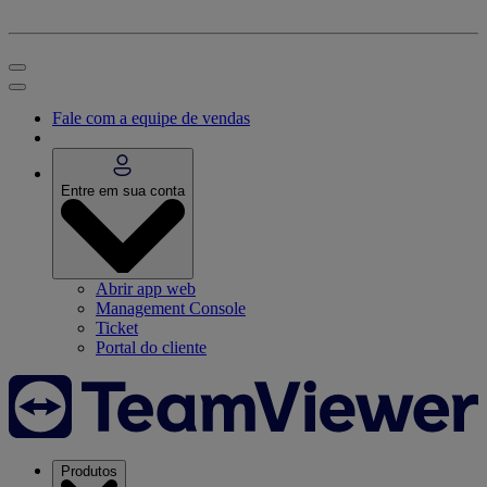
Fale com a equipe de vendas
Entre em sua conta
Abrir app web
Management Console
Ticket
Portal do cliente
Produtos