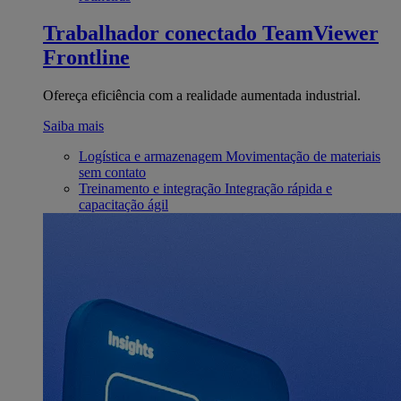
Trabalhador conectado
TeamViewer
Frontline
Ofereça eficiência com a realidade aumentada industrial.
Saiba mais
Logística e armazenagem
Movimentação de materiais
sem contato
Treinamento e integração
Integração rápida e
capacitação ágil