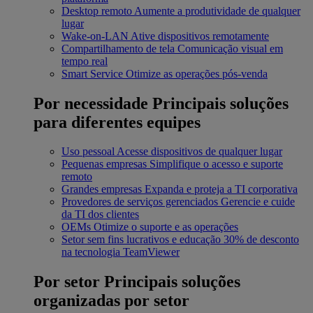
Desktop remoto
Aumente a produtividade de qualquer
lugar
Wake-on-LAN
Ative dispositivos remotamente
Compartilhamento de tela
Comunicação visual em
tempo real
Smart Service
Otimize as operações pós-venda
Por necessidade
Principais soluções
para diferentes equipes
Uso pessoal
Acesse dispositivos de qualquer lugar
Pequenas empresas
Simplifique o acesso e suporte
remoto
Grandes empresas
Expanda e proteja a TI corporativa
Provedores de serviços gerenciados
Gerencie e cuide
da TI dos clientes
OEMs
Otimize o suporte e as operações
Setor sem fins lucrativos e educação
30% de desconto
na tecnologia TeamViewer
Por setor
Principais soluções
organizadas por setor