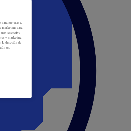
o para mejorar tu
de marketing para
y uso respectivo
cios y marketing
y la duración de
egún tus