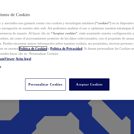
iento de Cookies
y asociados nos gustaría contar con cookies y tecnologías similares
(“cookies”)
en tu dispositiv
e navegación en nuestro sitio web. Así podremos analizar el uso y optimizar nuestras estrategias 
eriencia de usuario. Al hacer clic en
“Aceptar cookies”
, estás aceptando nuestra configuración 
cookies, así como el procesamiento posterior de los datos coleccionados, con el propósito de anun
s. Puedes encontrar mayor información sobre nuestras cookies, sus propósitos, terceras personas 
to en nuestra
Política de Cookies
y
Política de Privacidad
. Si deseas personalizar las Cookies s
puedes hacer clic en ¨Personalizar Cookies¨.
eamViewer
Aviso legal
Personalizar Cookies
Aceptar Cookies