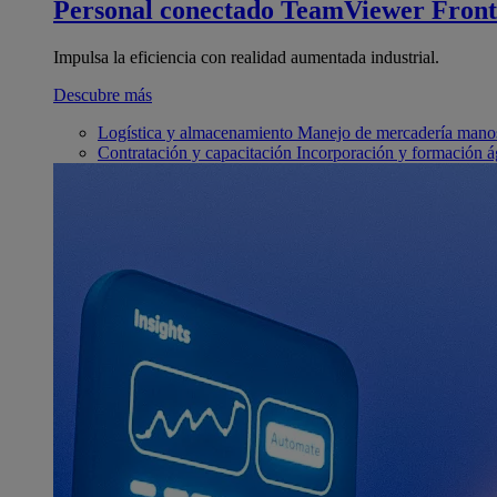
Personal conectado
TeamViewer Front
Impulsa la eficiencia con realidad aumentada industrial.
Descubre más
Logística y almacenamiento
Manejo de mercadería manos
Contratación y capacitación
Incorporación y formación á