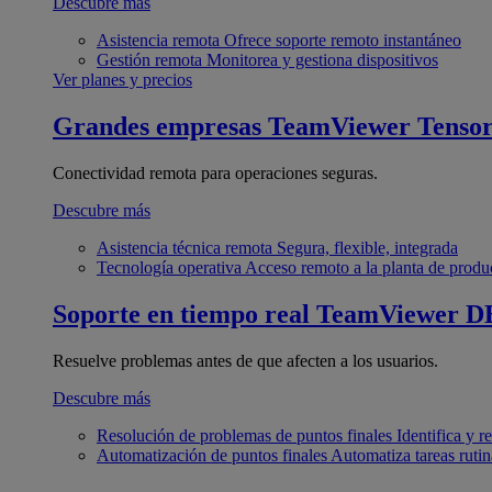
Descubre más
Asistencia remota
Ofrece soporte remoto instantáneo
Gestión remota
Monitorea y gestiona dispositivos
Ver planes y precios
Grandes empresas
TeamViewer Tenso
Conectividad remota para operaciones seguras.
Descubre más
Asistencia técnica remota
Segura, flexible, integrada
Tecnología operativa
Acceso remoto a la planta de produ
Soporte en tiempo real
TeamViewer D
Resuelve problemas antes de que afecten a los usuarios.
Descubre más
Resolución de problemas de puntos finales
Identifica y 
Automatización de puntos finales
Automatiza tareas rutin