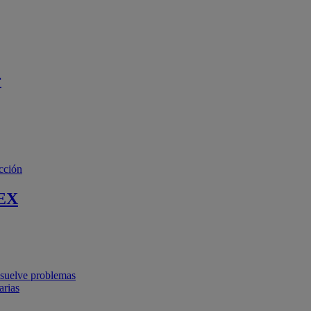
r
cción
EX
resuelve problemas
arias