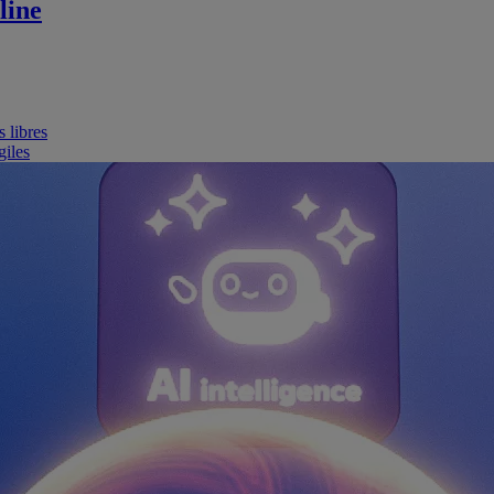
line
 libres
giles