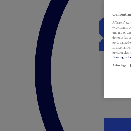
Consentim
A TeamViewer 
experiencia d
una mejor exp
de todas las 
personalizado
almacenamien
preferencias, 
Descargar T
Aviso legal