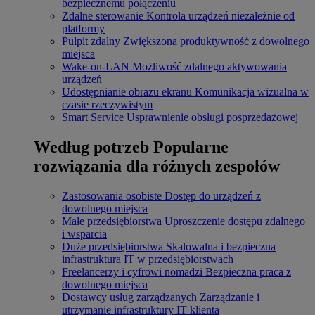
bezpiecznemu połączeniu
Zdalne sterowanie
Kontrola urządzeń niezależnie od
platformy
Pulpit zdalny
Zwiększona produktywność z dowolnego
miejsca
Wake-on-LAN
Możliwość zdalnego aktywowania
urządzeń
Udostępnianie obrazu ekranu
Komunikacja wizualna w
czasie rzeczywistym
Smart Service
Usprawnienie obsługi posprzedażowej
Według potrzeb
Popularne
rozwiązania dla różnych zespołów
Zastosowania osobiste
Dostęp do urządzeń z
dowolnego miejsca
Małe przedsiębiorstwa
Uproszczenie dostępu zdalnego
i wsparcia
Duże przedsiębiorstwa
Skalowalna i bezpieczna
infrastruktura IT w przedsiębiorstwach
Freelancerzy i cyfrowi nomadzi
Bezpieczna praca z
dowolnego miejsca
Dostawcy usług zarządzanych
Zarządzanie i
utrzymanie infrastruktury IT klienta