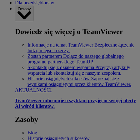
Dla przedsiębiorstw
Zasoby
Dowiedz się więcej o TeamViewer
Informacje na temat TeamViewer
Bezpieczne łączenie
ludzi, miejsc i rzeczy.
Zostań partnerem
Dołącz do naszego globalnego
programu partnerskiego TeamUP.
Skontaktuj się z działem wsparcia
Przejrzyj artykuły
wsparcia lub skontaktuj się z naszym zespołem.
Historie osiągniętych sukcesów
Zapoznaj się z
wynikami osiągniętymi przez klientów TeamViewer.
AKTUALNOŚCI
TeamViewer informuje o szybkim przyjęciu swojej oferty
Al wśród klientów.
Zasoby
Blog
Historie osiągniętych sukcesów