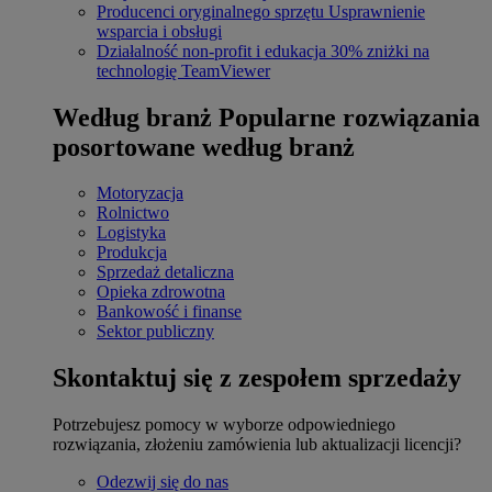
Producenci oryginalnego sprzętu
Usprawnienie
wsparcia i obsługi
Działalność non-profit i edukacja
30% zniżki na
technologię TeamViewer
Według branż
Popularne rozwiązania
posortowane według branż
Motoryzacja
Rolnictwo
Logistyka
Produkcja
Sprzedaż detaliczna
Opieka zdrowotna
Bankowość i finanse
Sektor publiczny
Skontaktuj się z zespołem sprzedaży
Potrzebujesz pomocy w wyborze odpowiedniego
rozwiązania, złożeniu zamówienia lub aktualizacji licencji?
Odezwij się do nas