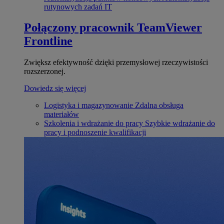
rutynowych zadań IT
Połączony pracownik
TeamViewer
Frontline
Zwiększ efektywność dzięki przemysłowej rzeczywistości
rozszerzonej.
Dowiedz się więcej
Logistyka i magazynowanie
Zdalna obsługa
materiałów
Szkolenia i wdrażanie do pracy
Szybkie wdrażanie do
pracy i podnoszenie kwalifikacji