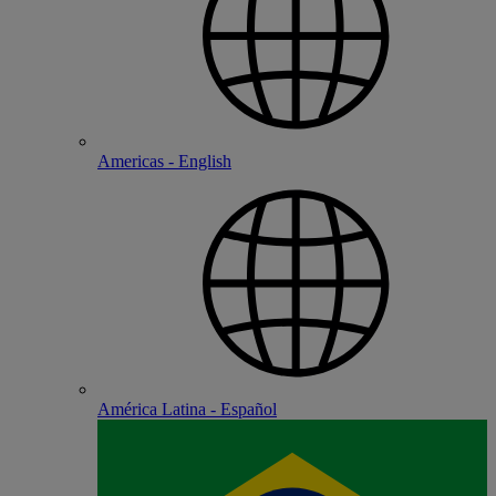
Americas - English
América Latina - Español