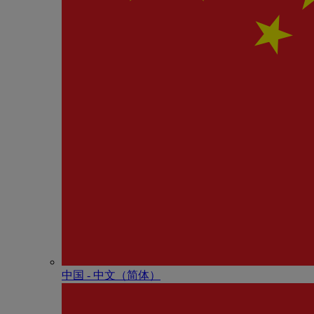
中国 - 中⽂（简体）