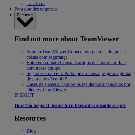
Talk to us
Para grandes empresas
Recursos
Find out more about TeamViewer
Sobre a TeamViewer
Conectando pessoas, lugares e
coisas com segurança.
Entre em contato
Consulte artigos de suporte ou fale
com nossa equipe.
Seja nosso parceiro
Participe do nosso programa global
de parcerias TeamUP.
Cases de sucesso
Explore os resultados alcançados por
clientes TeamViewer.
INSIGHT
How Tia helps IT teams turn fixes into reusable scripts
Resources
Blog