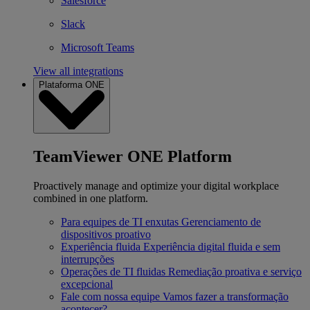
Salesforce
Slack
Microsoft Teams
View all integrations
Plataforma ONE
TeamViewer ONE Platform
Proactively manage and optimize your digital workplace
combined in one platform.
Para equipes de TI enxutas
Gerenciamento de
dispositivos proativo
Experiência fluida
Experiência digital fluida e sem
interrupções
Operações de TI fluidas
Remediação proativa e serviço
excepcional
Fale com nossa equipe
Vamos fazer a transformação
acontecer?