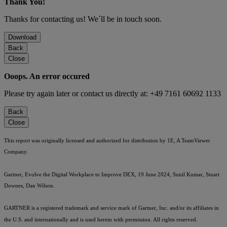
Thank You!
Thanks for contacting us! We´ll be in touch soon.
Download
Back
Close
Ooops. An error occured
Please try again later or contact us directly at: +49 7161 60692 1133
Back
Close
This report was originally licensed and authorized for distribution by 1E, A TeamViewer
Company.
Gartner, Evolve the Digital Workplace to Improve DEX, 19 June 2024, Sunil Kumar, Stuart
Downes, Dan Wilson.
GARTNER is a registered trademark and service mark of Gartner, Inc. and/or its affiliates in
the U.S. and internationally and is used herein with permission. All rights reserved.