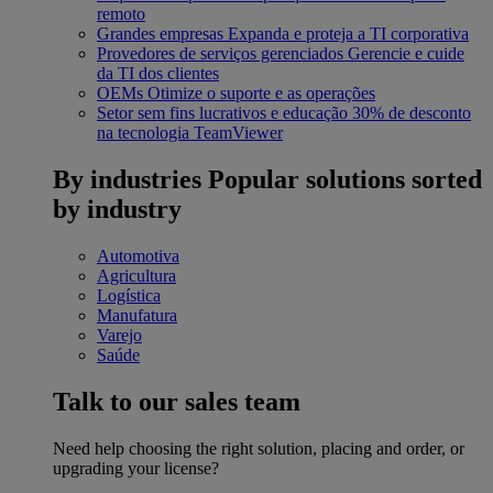
remoto
Grandes empresas
Expanda e proteja a TI corporativa
Provedores de serviços gerenciados
Gerencie e cuide
da TI dos clientes
OEMs
Otimize o suporte e as operações
Setor sem fins lucrativos e educação
30% de desconto
na tecnologia TeamViewer
By industries
Popular solutions sorted
by industry
Automotiva
Agricultura
Logística
Manufatura
Varejo
Saúde
Talk to our sales team
Need help choosing the right solution, placing and order, or
upgrading your license?