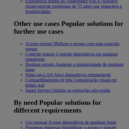
Experiência digital do colaborador (DEX)
Resolva
proativamente problemas de TI antes que impactem a
produtividade.
Other use cases
Popular solutions for
further use cases
Acesso remoto
Melhore o acesso com uma conexão
segura
Controle remoto
Controle dispositivos em qualquer
plataforma
Desktop remoto
Aumente a produtividade de qualquer
lugar
Wake-on-LAN
Ative dispositivos remotamente
Compartilhamento de tela
Comunicação visual em
tempo real
Smart Service
Otimize as operações pós-venda
By need
Popular solutions for
different requirements
Uso pessoal
Acesse dispositivos de qualquer lugar
Pequenas empresas
Simplifique o acesso e suporte