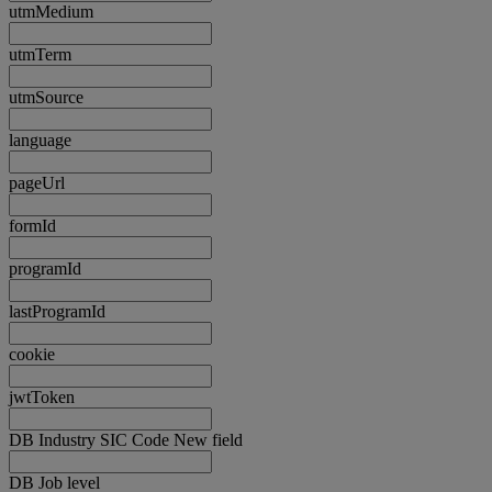
utmMedium
utmTerm
utmSource
language
pageUrl
formId
programId
lastProgramId
cookie
jwtToken
DB Industry SIC Code New field
DB Job level