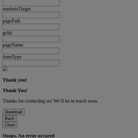
marketoTarget
pagePath
gclid
pageName
formType
Thank you!
Thank You!
Thanks for contacting us! We´ll be in touch soon.
Download
Back
Close
Ooops. An error occured