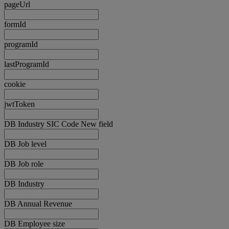
pageUrl
formId
programId
lastProgramId
cookie
jwtToken
DB Industry SIC Code New field
DB Job level
DB Job role
DB Industry
DB Annual Revenue
DB Employee size