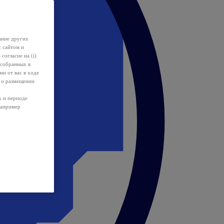
ание других
с сайтом и
 согласие на (i)
 собранных в
и от вас в ходе
 о размещении
х и периоде
например