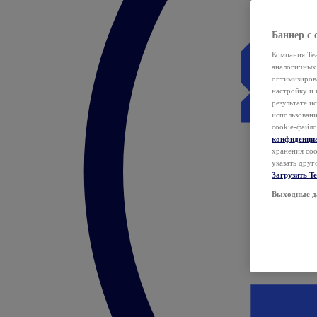
Баннер с 
Компания Tea
аналогичных 
оптимизиров
настройку и 
результате и
использован
cookie-файло
конфиденци
хранения coo
указать друг
Загрузить T
Выходные д