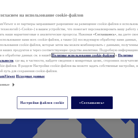
согласием на использование cookie-файлов
mViewer и ее партнеры запрашивают разрешение на размещение cookie-файлов и использов
технологий («Cookie») в вашем устройстве, что помогает персонализировать вашу работу 
ать наши маркетинговые и аналитические процессы. Нажимая
«Соглашаюсь»
, вы даете свое
использование нами всех cookie-файлов, а также (ii) последующую обработку нами данных,
спользования cookie-файлов, которые затем мы можем комбинировать с данными, полученным
ия наших продуктов и через соответствующие средства аналитики. Подробную информацию
в и обработке данных см. в нашей
Политике использования cookie-файлов
и
Политике
альности
, где вы, в частности, найдете сведения о конкретных целях, сторонних получателя
kie-файлов. В разделе Настройки cookie-файлов вы можете задать собственные настройки, 
ой путь для сохранения cookie-файлов.
eamViewer
Исходные данные
анные
Настройки файлов cookie
«Соглашаюсь»