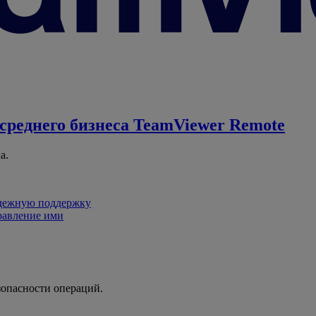
среднего бизнеса
TeamViewer Remote
а.
адежную поддержку
равление ими
зопасности операций.