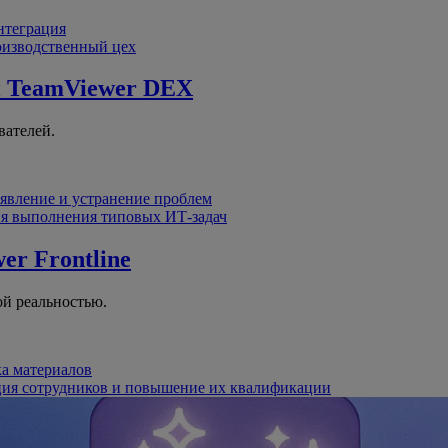
интеграция
оизводственный цех
й
TeamViewer DEX
вателей.
явление и устранение проблем
я выполнения типовых ИТ-задач
er Frontline
й реальностью.
ка материалов
ция сотрудников и повышение их квалификации