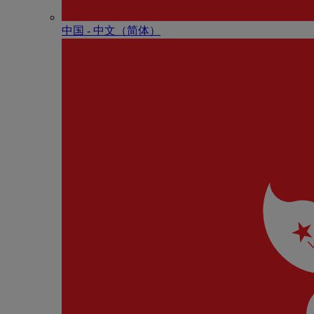
中国 - 中⽂（简体）