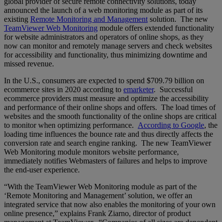
global provider of secure remote connectivity solutions, today
announced the launch of a web monitoring module as part of its
existing
Remote Monitoring and Management
solution. The new
TeamViewer Web Monitoring
module offers extended functionality
for website administrators and operators of online shops, as they
now can monitor and remotely manage servers and check websites
for accessibility and functionality, thus minimizing downtime and
missed revenue.
In the U.S., consumers are expected to spend $709.79 billion on
ecommerce sites in 2020 according to
emarketer
. Successful
ecommerce providers must measure and optimize the accessibility
and performance of their online shops and offers. The load times of
websites and the smooth functionality of the online shops are critical
to monitor when optimizing performance.
According to Google
, the
loading time influences the bounce rate and thus directly affects the
conversion rate and search engine ranking. The new TeamViewer
Web Monitoring module monitors website performance,
immediately notifies Webmasters of failures and helps to improve
the end-user experience.
“With the TeamViewer Web Monitoring module as part of the
‘Remote Monitoring and Management’ solution, we offer an
integrated service that now also enables the monitoring of your own
online presence,” explains Frank Ziarno, director of product