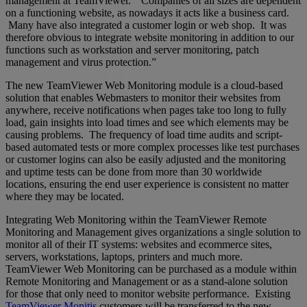
management at TeamViewer. “Companies of all sizes are dependent
on a functioning website, as nowadays it acts like a business card.
Many have also integrated a customer login or web shop. It was
therefore obvious to integrate website monitoring in addition to our
functions such as workstation and server monitoring, patch
management and virus protection.”
The new TeamViewer Web Monitoring module is a cloud-based
solution that enables Webmasters to monitor their websites from
anywhere, receive notifications when pages take too long to fully
load, gain insights into load times and see which elements may be
causing problems. The frequency of load time audits and script-
based automated tests or more complex processes like test purchases
or customer logins can also be easily adjusted and the monitoring
and uptime tests can be done from more than 30 worldwide
locations, ensuring the end user experience is consistent no matter
where they may be located.
Integrating Web Monitoring within the TeamViewer Remote
Monitoring and Management gives organizations a single solution to
monitor all of their IT systems: websites and ecommerce sites,
servers, workstations, laptops, printers and much more.
TeamViewer Web Monitoring can be purchased as a module within
Remote Monitoring and Management or as a stand-alone solution
for those that only need to monitor website performance. Existing
TeamViewer Monitis
customers will be transferred to the new