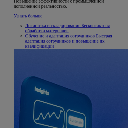
Повышение эффективности с промышленной
дополненной реальностью.
Узнать больше
Логистика и складирование
Бесконтактная
обработка материалов
Обучение и адаптация сотрудников
Быстрая
адаптация сотрудников и повышение их
квалификации