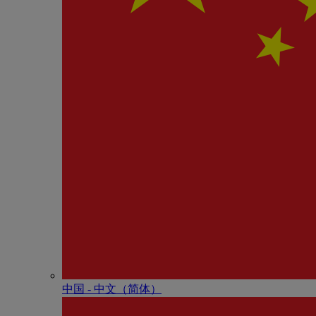
中国 - 中⽂（简体）