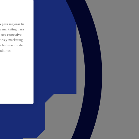
o para mejorar tu
de marketing para
y uso respectivo
cios y marketing
y la duración de
egún tus