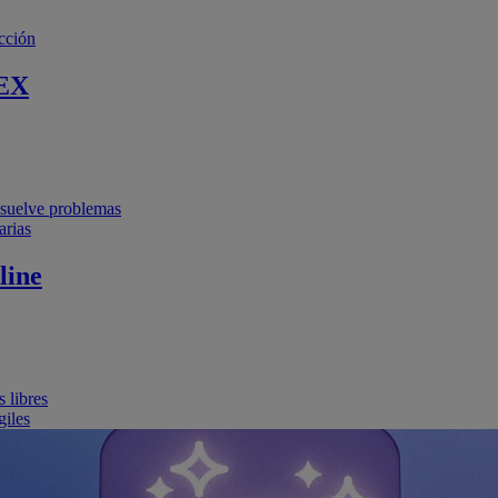
cción
EX
resuelve problemas
arias
line
 libres
giles