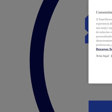
Consentim
A TeamViewer 
experiencia d
una mejor exp
de todas las 
personalizado
almacenamien
preferencias, 
Descargar T
Aviso legal