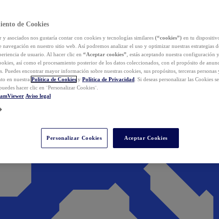
iento de Cookies
y asociados nos gustaría contar con cookies y tecnologías similares
(“cookies”)
en tu dispositiv
e navegación en nuestro sitio web. Así podremos analizar el uso y optimizar nuestras estrategias 
eriencia de usuario. Al hacer clic en
“Aceptar cookies”
, estás aceptando nuestra configuración 
cookies, así como el procesamiento posterior de los datos coleccionados, con el propósito de anun
s. Puedes encontrar mayor información sobre nuestras cookies, sus propósitos, terceras personas 
to en nuestra
Política de Cookies
y
Política de Privacidad
. Si deseas personalizar las Cookies s
puedes hacer clic en ¨Personalizar Cookies¨.
eamViewer
Aviso legal
Personalizar Cookies
Aceptar Cookies