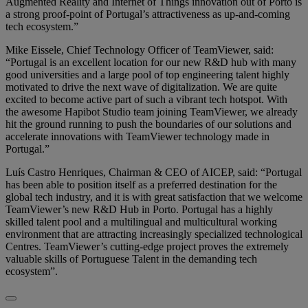
Augmented Reality and Internet of Things innovation out of Porto is
a strong proof-point of Portugal’s attractiveness as up-and-coming
tech ecosystem.”
Mike Eissele, Chief Technology Officer of TeamViewer, said:
“Portugal is an excellent location for our new R&D hub with many
good universities and a large pool of top engineering talent highly
motivated to drive the next wave of digitalization. We are quite
excited to become active part of such a vibrant tech hotspot. With
the awesome Hapibot Studio team joining TeamViewer, we already
hit the ground running to push the boundaries of our solutions and
accelerate innovations with TeamViewer technology made in
Portugal.”
Luís Castro Henriques, Chairman & CEO of AICEP, said: “Portugal
has been able to position itself as a preferred destination for the
global tech industry, and it is with great satisfaction that we welcome
TeamViewer’s new R&D Hub in Porto. Portugal has a highly
skilled talent pool and a multilingual and multicultural working
environment that are attracting increasingly specialized technological
Centres. TeamViewer’s cutting-edge project proves the extremely
valuable skills of Portuguese Talent in the demanding tech
ecosystem”.