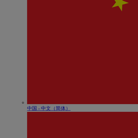
中国 - 中⽂（简体）