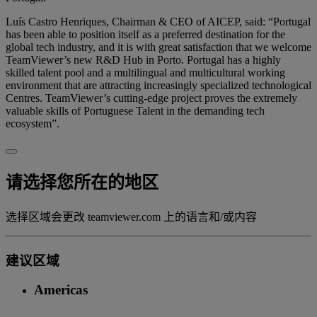
Luís Castro Henriques, Chairman & CEO of AICEP, said: “Portugal
has been able to position itself as a preferred destination for the
global tech industry, and it is with great satisfaction that we welcome
TeamViewer’s new R&D Hub in Porto. Portugal has a highly
skilled talent pool and a multilingual and multicultural working
environment that are attracting increasingly specialized technological
Centres. TeamViewer’s cutting-edge project proves the extremely
valuable skills of Portuguese Talent in the demanding tech
ecosystem”.
请选择您所在的地区
选择区域会更改 teamviewer.com 上的语言和/或内容
建议区域
Americas