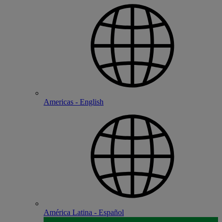
Americas - English
América Latina - Español