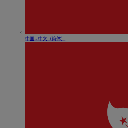
中国 - 中⽂（简体）