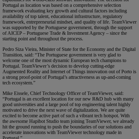
Portugal as location was based on a comprehensive selection
framework evaluating key growth and cultural factors including
availability of top talent, educational infrastructure, regulatory
framework, entrepreneurial mindset, and quality of life. TeamViewer
was supported by the Portuguese government, through the support
of AICEP – Portuguese Trade & Investment Agency – since the
starting point and throughout the process.
Pedro Siza Vieira, Minister of State for the Economy and the Digital
Transition, said: “The Portuguese government is very glad to
welcome one of the most dynamic European tech champions to
Portugal. TeamViewer’s decision to develop cutting-edge
Augmented Reality and Internet of Things innovation out of Porto is
a strong proof-point of Portugal’s attractiveness as up-and-coming
tech ecosystem.”
Mike Eissele, Chief Technology Officer of TeamViewer, said:
“Portugal is an excellent location for our new R&D hub with many
good universities and a large pool of top engineering talent highly
motivated to drive the next wave of digitalization. We are quite
excited to become active part of such a vibrant tech hotspot. With
the awesome Hapibot Studio team joining TeamViewer, we already
hit the ground running to push the boundaries of our solutions and
accelerate innovations with TeamViewer technology made in
Portugal.”