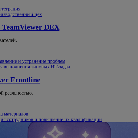
интеграция
оизводственный цех
й
TeamViewer DEX
вателей.
явление и устранение проблем
я выполнения типовых ИТ-задач
er Frontline
й реальностью.
ка материалов
ция сотрудников и повышение их квалификации