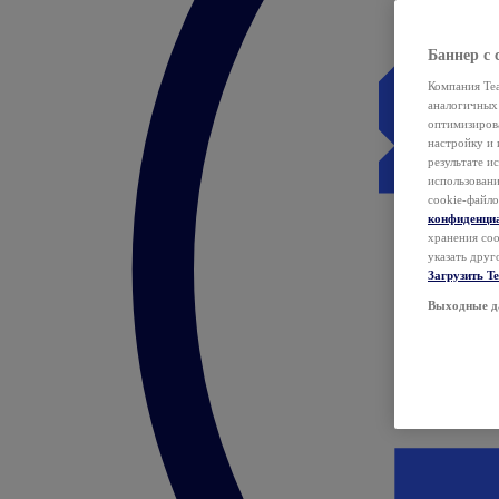
Баннер с 
Компания Tea
аналогичных 
оптимизиров
настройку и 
результате и
использован
cookie-файло
конфиденци
хранения coo
указать друг
Загрузить T
Выходные д