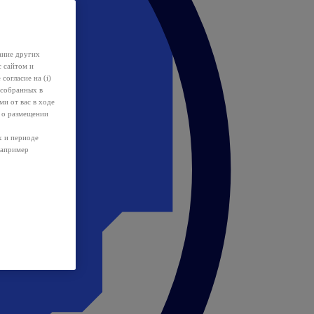
ание других
с сайтом и
 согласие на (i)
 собранных в
и от вас в ходе
 о размещении
х и периоде
например