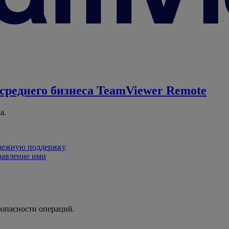
среднего бизнеса
TeamViewer Remote
а.
адежную поддержку
равление ими
зопасности операций.