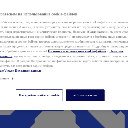
согласием на использование cookie-файлов
mViewer и ее партнеры запрашивают разрешение на размещение cookie-файлов и использов
технологий («Cookie») в вашем устройстве, что помогает персонализировать вашу работу 
ать наши маркетинговые и аналитические процессы. Нажимая
«Соглашаюсь»
, вы даете свое
использование нами всех cookie-файлов, а также (ii) последующую обработку нами данных,
спользования cookie-файлов, которые затем мы можем комбинировать с данными, полученным
ия наших продуктов и через соответствующие средства аналитики. Подробную информацию
в и обработке данных см. в нашей
Политике использования cookie-файлов
и
Политике
альности
, где вы, в частности, найдете сведения о конкретных целях, сторонних получателя
kie-файлов. В разделе Настройки cookie-файлов вы можете задать собственные настройки, 
ой путь для сохранения cookie-файлов.
eamViewer
Исходные данные
анные
Настройки файлов cookie
«Соглашаюсь»