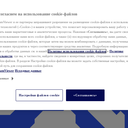
согласием на использование cookie-файлов
mViewer и ее партнеры запрашивают разрешение на размещение cookie-файлов и использов
технологий («Cookie») в вашем устройстве, что помогает персонализировать вашу работу 
ать наши маркетинговые и аналитические процессы. Нажимая
«Соглашаюсь»
, вы даете свое
использование нами всех cookie-файлов, а также (ii) последующую обработку нами данных,
спользования cookie-файлов, которые затем мы можем комбинировать с данными, полученным
ия наших продуктов и через соответствующие средства аналитики. Подробную информацию
в и обработке данных см. в нашей
Политике использования cookie-файлов
и
Политике
альности
, где вы, в частности, найдете сведения о конкретных целях, сторонних получателя
kie-файлов. В разделе Настройки cookie-файлов вы можете задать собственные настройки, 
ой путь для сохранения cookie-файлов.
eamViewer
Исходные данные
анные
Настройки файлов cookie
«Соглашаюсь»