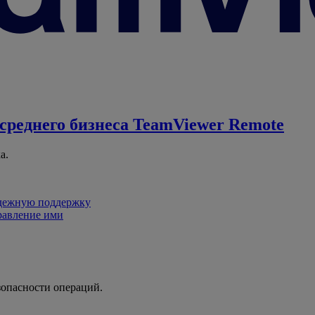
среднего бизнеса
TeamViewer Remote
а.
адежную поддержку
равление ими
зопасности операций.