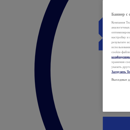
Баннер с 
Компания Tea
аналогичных 
оптимизиров
настройку и 
результате и
использован
cookie-файло
конфиденци
хранения coo
указать друг
Загрузить T
Выходные д