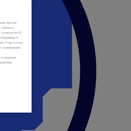
ание других
с сайтом и
 согласие на (i)
 собранных в
и от вас в ходе
 о размещении
х и периоде
например