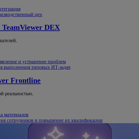
интеграция
оизводственный цех
й
TeamViewer DEX
вателей.
явление и устранение проблем
я выполнения типовых ИТ-задач
er Frontline
й реальностью.
ка материалов
ция сотрудников и повышение их квалификации