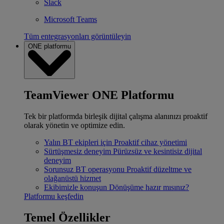
Slack
Microsoft Teams
Tüm entegrasyonları görüntüleyin
ONE platformu
TeamViewer ONE Platformu
Tek bir platformda birleşik dijital çalışma alanınızı proaktif
olarak yönetin ve optimize edin.
Yalın BT ekipleri için
Proaktif cihaz yönetimi
Sürtüşmesiz deneyim
Pürüzsüz ve kesintisiz dijital
deneyim
Sorunsuz BT operasyonu
Proaktif düzeltme ve
olağanüstü hizmet
Ekibimizle konuşun
Dönüşüme hazır mısınız?
Platformu keşfedin
Temel Özellikler