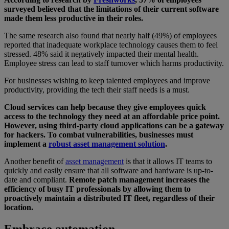
surveyed believed that the limitations of their current software
made them less productive in their roles.
The same research also found that nearly half (49%) of employees
reported that inadequate workplace technology causes them to feel
stressed. 48% said it negatively impacted their mental health.
Employee stress can lead to staff turnover which harms productivity.
For businesses wishing to keep talented employees and improve
productivity, providing the tech their staff needs is a must.
Cloud services can help because they give employees quick
access to the technology they need at an affordable price point.
However, using third-party cloud applications can be a gateway
for hackers. To combat vulnerabilities, businesses must
implement a
robust asset management solution
.
Another benefit of
asset management
is that it allows IT teams to
quickly and easily ensure that all software and hardware is up-to-
date and compliant.
Remote patch management increases the
efficiency of busy IT professionals by allowing them to
proactively maintain a distributed IT fleet, regardless of their
location.
Embrace automation