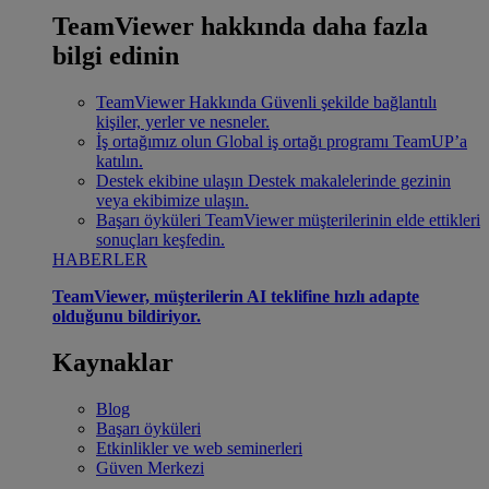
TeamViewer hakkında daha fazla
bilgi edinin
TeamViewer Hakkında
Güvenli şekilde bağlantılı
kişiler, yerler ve nesneler.
İş ortağımız olun
Global iş ortağı programı TeamUP’a
katılın.
Destek ekibine ulaşın
Destek makalelerinde gezinin
veya ekibimize ulaşın.
Başarı öyküleri
TeamViewer müşterilerinin elde ettikleri
sonuçları keşfedin.
HABERLER
TeamViewer, müşterilerin AI teklifine hızlı adapte
olduğunu bildiriyor.
Kaynaklar
Blog
Başarı öyküleri
Etkinlikler ve web seminerleri
Güven Merkezi