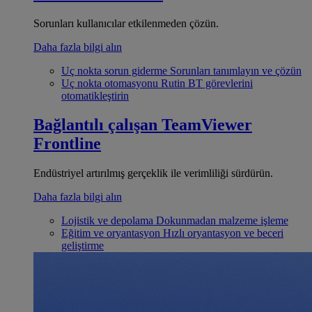
Sorunları kullanıcılar etkilenmeden çözün.
Daha fazla bilgi alın
Uç nokta sorun giderme
Sorunları tanımlayın ve çözün
Uç nokta otomasyonu
Rutin BT görevlerini
otomatikleştirin
Bağlantılı çalışan
TeamViewer
Frontline
Endüstriyel artırılmış gerçeklik ile verimliliği sürdürün.
Daha fazla bilgi alın
Lojistik ve depolama
Dokunmadan malzeme işleme
Eğitim ve oryantasyon
Hızlı oryantasyon ve beceri
geliştirme