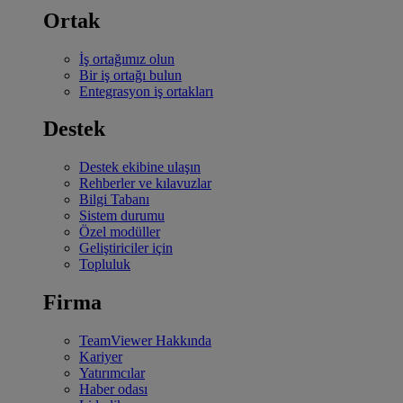
Ortak
İş ortağımız olun
Bir iş ortağı bulun
Entegrasyon iş ortakları
Destek
Destek ekibine ulaşın
Rehberler ve kılavuzlar
Bilgi Tabanı
Sistem durumu
Özel modüller
Geliştiriciler için
Topluluk
Firma
TeamViewer Hakkında
Kariyer
Yatırımcılar
Haber odası