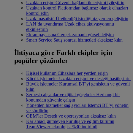
Uzaktan erişim
Güvenli bağlantı ile erişimi iyileştirin
Uzaktan kontrol
Platformdan bağımsız olarak cihazları
kontrol edin
Uzak masaüstü
Üretkenliği istediğiniz yerden geliştirin
LAN’da uyandırma
Uzak cihaz aktivasyonunu
etkinleştirin
Ekran paylaşma
Gerçek zamanlı görsel iletişim
Smart Service
Satış sonrası hizmetleri aksaksız kılın
İhtiyaca göre
Farklı ekipler için
popüler çözümler
Kişisel kullanım
Cihazlara her yerden erişin
Küçük işletmeler
Uzaktan erişimi ve desteği basitleştirin
Büyük işletmeler
Kurumsal BT’yi genişletin ve güvenli
kılın
Serbest çalışanlar ve dijital göçebeler
Herhangi bir
konumdan güvenle çalışın
Yönetilen hizmetler sağlayıcıları
İstemci BT’yi yönetin
ve sürdürün
OEM’ler
Destek ve operasyonları aksaksız kılın
Kar amacı gütmeyen kuruluş ve eğitim kurumu
TeamViewer teknolojisi %30 indirimli