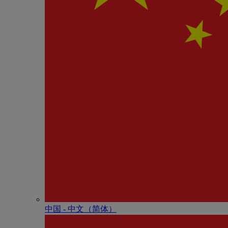
中国 - 中⽂（简体）