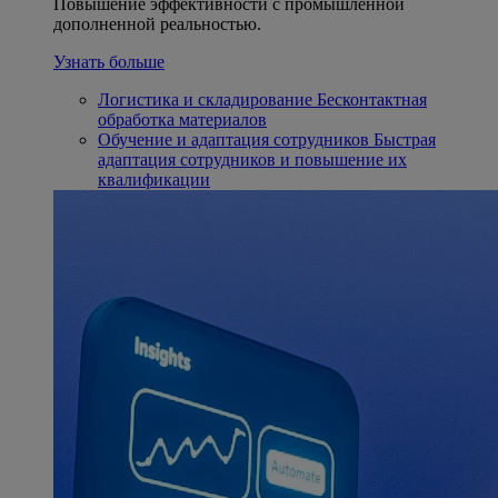
Повышение эффективности с промышленной
дополненной реальностью.
Узнать больше
Логистика и складирование
Бесконтактная
обработка материалов
Обучение и адаптация сотрудников
Быстрая
адаптация сотрудников и повышение их
квалификации