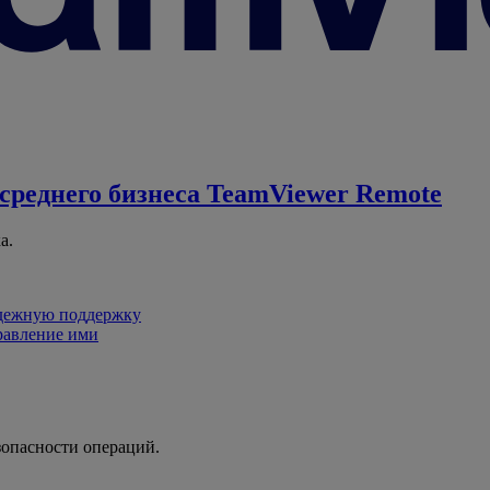
среднего бизнеса
TeamViewer Remote
а.
адежную поддержку
равление ими
зопасности операций.