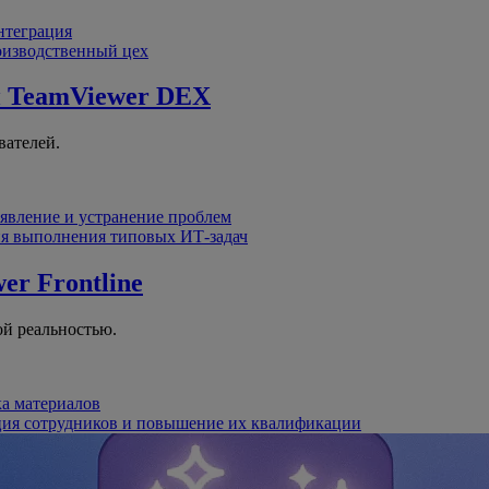
интеграция
оизводственный цех
й
TeamViewer DEX
вателей.
явление и устранение проблем
я выполнения типовых ИТ-задач
er Frontline
й реальностью.
ка материалов
ция сотрудников и повышение их квалификации