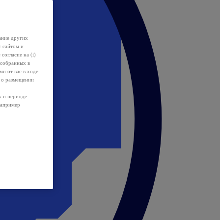
ание других
с сайтом и
 согласие на (i)
 собранных в
и от вас в ходе
 о размещении
х и периоде
например