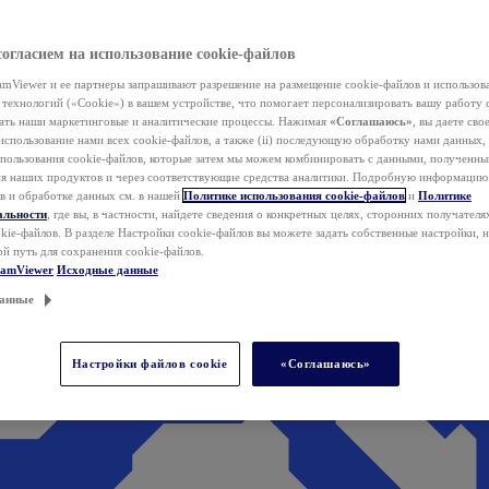
согласием на использование cookie-файлов
mViewer и ее партнеры запрашивают разрешение на размещение cookie-файлов и использов
технологий («Cookie») в вашем устройстве, что помогает персонализировать вашу работу 
ать наши маркетинговые и аналитические процессы. Нажимая
«Соглашаюсь»
, вы даете свое
использование нами всех cookie-файлов, а также (ii) последующую обработку нами данных,
спользования cookie-файлов, которые затем мы можем комбинировать с данными, полученным
ия наших продуктов и через соответствующие средства аналитики. Подробную информацию
в и обработке данных см. в нашей
Политике использования cookie-файлов
и
Политике
альности
, где вы, в частности, найдете сведения о конкретных целях, сторонних получателя
kie-файлов. В разделе Настройки cookie-файлов вы можете задать собственные настройки, 
ой путь для сохранения cookie-файлов.
eamViewer
Исходные данные
анные
Настройки файлов cookie
«Соглашаюсь»