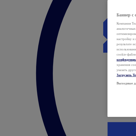
Баннер с 
Компания Tea
аналогичных 
оптимизиров
настройку и 
результате и
использован
cookie-файло
конфиденци
хранения coo
указать друг
Загрузить T
Выходные д