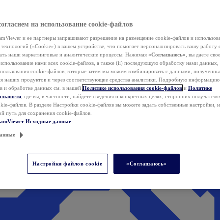
согласием на использование cookie-файлов
mViewer и ее партнеры запрашивают разрешение на размещение cookie-файлов и использов
технологий («Cookie») в вашем устройстве, что помогает персонализировать вашу работу 
ать наши маркетинговые и аналитические процессы. Нажимая
«Соглашаюсь»
, вы даете свое
использование нами всех cookie-файлов, а также (ii) последующую обработку нами данных,
спользования cookie-файлов, которые затем мы можем комбинировать с данными, полученным
ия наших продуктов и через соответствующие средства аналитики. Подробную информацию
в и обработке данных см. в нашей
Политике использования cookie-файлов
и
Политике
альности
, где вы, в частности, найдете сведения о конкретных целях, сторонних получателя
kie-файлов. В разделе Настройки cookie-файлов вы можете задать собственные настройки, 
ой путь для сохранения cookie-файлов.
eamViewer
Исходные данные
анные
Настройки файлов cookie
«Соглашаюсь»