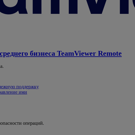
среднего бизнеса
TeamViewer Remote
а.
адежную поддержку
равление ими
зопасности операций.