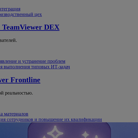
интеграция
оизводственный цех
й
TeamViewer DEX
вателей.
явление и устранение проблем
я выполнения типовых ИТ-задач
er Frontline
й реальностью.
ка материалов
ция сотрудников и повышение их квалификации