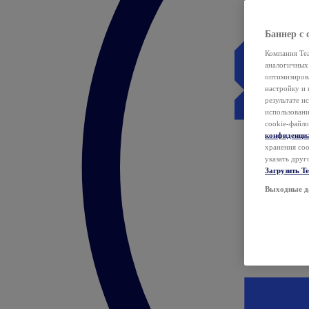
Баннер с 
Компания Tea
аналогичных 
оптимизиров
настройку и 
результате и
использован
cookie-файло
конфиденци
хранения coo
указать друг
Загрузить T
Выходные д