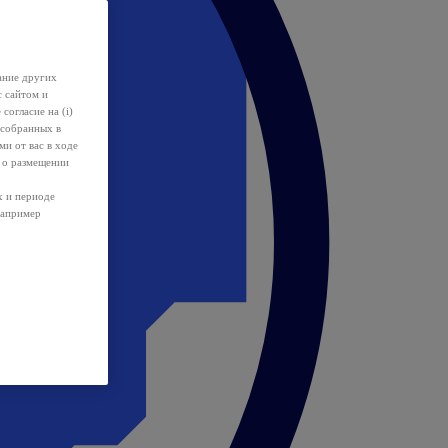
ание других
с сайтом и
 согласие на (i)
 собранных в
и от вас в ходе
 о размещении
х и периоде
например