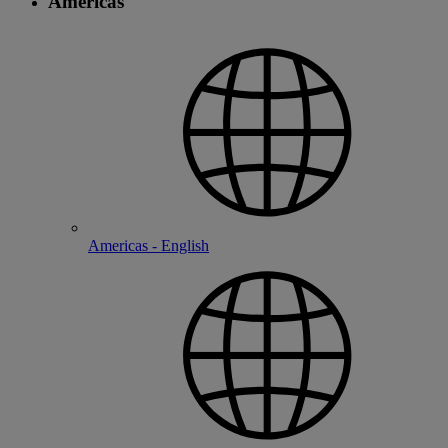
Americas
Americas - English