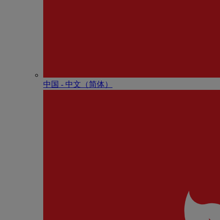
中国 - 中⽂（简体）