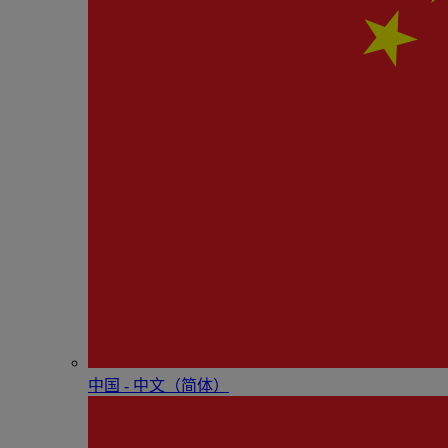
中国 - 中⽂（简体）