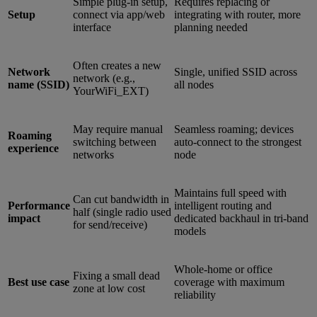
Simple plug-in setup,
Requires replacing or
Setup
connect via app/web
integrating with router, more
interface
planning needed
Often creates a new
Network
Single, unified SSID across
network (e.g.,
name (SSID)
all nodes
YourWiFi_EXT)
May require manual
Seamless roaming; devices
Roaming
switching between
auto-connect to the strongest
experience
networks
node
Maintains full speed with
Can cut bandwidth in
Performance
intelligent routing and
half (single radio used
impact
dedicated backhaul in tri-band
for send/receive)
models
Whole-home or office
Fixing a small dead
Best use case
coverage with maximum
zone at low cost
reliability