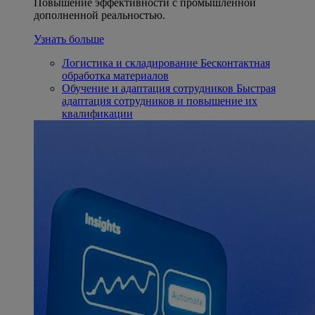
Повышение эффективности с промышленной
дополненной реальностью.
Узнать больше
Логистика и складирование
Бесконтактная
обработка материалов
Обучение и адаптация сотрудников
Быстрая
адаптация сотрудников и повышение их
квалификации