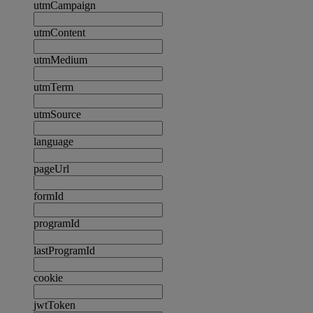
utmCampaign
utmContent
utmMedium
utmTerm
utmSource
language
pageUrl
formId
programId
lastProgramId
cookie
jwtToken